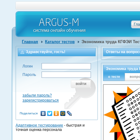
Гл
Главная
Каталог тестов
Экономика труда КГФЭИ Тест
Здравствуйте, гость!
Ответы на
вопрос
Логин
Экономика труда 
Пароль
о тесте
вопр
войти
забыли пароль?
зарегистрироваться
Поделиться
Адаптивное тестирование
- быстрая и
точная оценка персонала