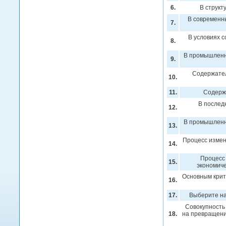
6.
В структ
В современны
7.
В условиях с
8.
В промышленн
9.
Содержател
10.
11.
Содержа
В послед
12.
В промышленн
13.
Процесс измен
14.
Процесс 
15.
экономиче
Основным крит
16.
17.
Выберите на
Совокупность
18.
на превращени