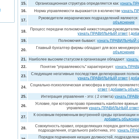
15.
Организационная структура определяется как:
узнать П
я
16.
Норма управляемости выражается в количестве
узнать П
Руководители иерархических подразделений являются
17.
объяснение
Процесс передачи полномочий нижестоящим руководителям 
18.
узнать ПРАВИЛЬНЫЙ ответ
|
доба
19.
Полномочия бывают:
узнать ПРАВИЛЬНЫЙ о
Главный бухгалтер фирмы обладает для всех менеджеро
20.
объяснение
21.
Наиболее высоким статусом в организации обладают:
узнат
22.
Понятие "управляемость" характеризует:
узнать ПРАВ
Следующие негативные последствия делегирования полномо
23.
узнать ПРАВИЛЬНЫЙ ответ
|
доба
Социально-психологическая атмосфера в группе проявляется
24.
ответ
|
добавить объя
25.
Интеграция управления - это: ( 2 ответа)
узнать ПРАВ
Условие, при котором право принимать наиболее важные
26.
управления
узнать ПРАВИЛЬНЫЙ ответ
К основным переменным внутренней среды организации н
27.
добавить объясне
Совокупность правил, определяющих порядок деятельност
28.
подразделения, отдельного работника, это:
узнать ПРА
Порядок подчинения низших должностей, подразделени