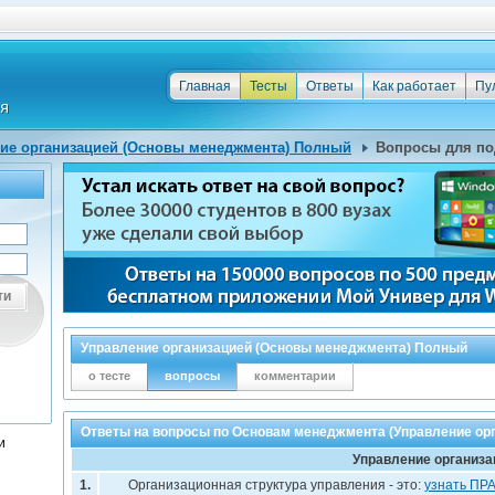
Главная
Тесты
Ответы
Как работает
Пу
ие организацией (Основы менеджмента) Полный
Вопросы для по
ти
Управление организацией (Основы менеджмента) Полный
о тесте
вопросы
комментарии
Ответы на вопросы по Основам менеджмента (Управление ор
и
Управление организа
1.
Организационная структура управления - это:
узнать ПР