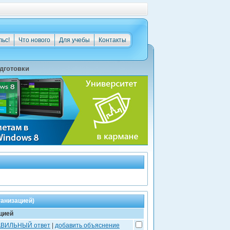
льс!
Что нового
Для учебы
Контакты
дготовки
ганизацией)
цией
АВИЛЬНЫЙ ответ
|
добавить объяснение