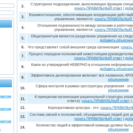
Структурное подразделение, выполняющее функцию специа
2.
узнать ПРАВИЛЬНЫЙ ответ
|
доба
Взаимоотношения, обеспечивающие координацию действий 
3.
управления, являются:
узнать ПРАВИЛЬНЫЙ 
Отношения подчиненности между органами и работник
4.
управления, являются:
узнать ПРАВИЛЬНЫЙ 
Общепринятым является разделение управления на след
5.
добавить объясне
6.
Что представляет собой внешняя среда организации:
узнат
Процесс передачи полномочий нижестоящим руководителям 
7.
узнать ПРАВИЛЬНЫЙ ответ
|
доба
Какое из утверждений НЕВЕРНО в отношении неформальн
8.
добавить объясне
Эффективное делегирование включает все названное, КР
9.
объяснение
Сфера контроля в рамках оргструктуры управления - это
10.
объяснение
риятия
К принципам организации рациональной структуры упра
11.
ответа):
узнать ПРАВИЛЬНЫЙ ответ
|
12.
Корпоративная культура - это:
узнать ПРАВИЛЬН
риятия
Система связей и полномочий, объединяющая людей для до
13.
узнать ПРАВИЛЬНЫЙ ответ
|
доба
риятия
Количество людей в эффективной команде должно быть
14.
объяснение
я