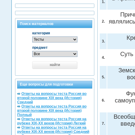
1.
Прич
являлись
2.
Поиск материалов
категория
Кр
3.
предмет
Суть
4.
найти
Земск
во
5.
Еще вопросы для подготовки
Фу
Ответы на вопросы теста Россия во
второй половине XIX века (История)
самоуп
6.
Средний
Ответы на вопросы теста Россия во
второй половине XIX века (История)
Полный
Всеобщ
Ответы на вопросы теста Россия на
введ
рубеже XIX-XX веков (История) Легкий
7.
Ответы на вопросы теста Россия на
рубеже XIX-XX веков (История) Средний