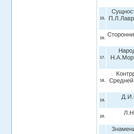
Сущност
П.Л.Лавр
15.
Сторонни
16.
Народ
Н.А.Мор
17.
Контр
Средней 
18.
Д.И.
19.
Л.Н
20.
Знамени