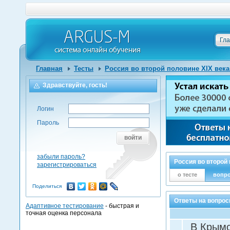
Гл
Главная
Тесты
Россия во второй половине XIX века
Здравствуйте, гость!
Логин
Пароль
войти
забыли пароль?
Россия во второй 
зарегистрироваться
о тесте
вопр
Поделиться
Ответы на вопросы
Адаптивное тестирование
- быстрая и
точная оценка персонала
В Крымс