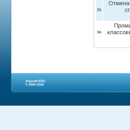
Отмена 
с
33.
Промы
классов
34.
ArgusM-EDU
© 2006-2026