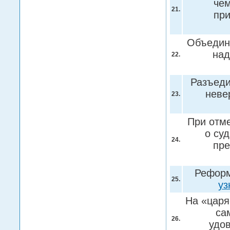
чем
21.
пр
Объединя
над
22.
Разъеди
неве
23.
При отм
о су
24.
пр
Реформ
25.
уз
На «царя
са
26.
удо