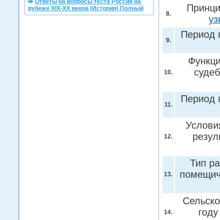
Ответы на вопросы теста Россия на
Принци
рубеже XIX-XX веков (История) Полный
8.
уз
Период 
9.
Функци
судеб
10.
Период 
11.
Услови
резул
12.
Тип ра
помещич
13.
Сельско
году
14.