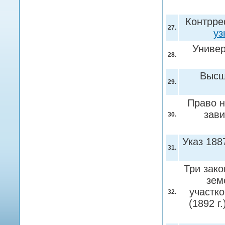
Контрреф
27.
уз
Универ
28.
Высш
29.
Право н
зави
30.
Указ 188
31.
Три зако
зем
участко
32.
(1892 г