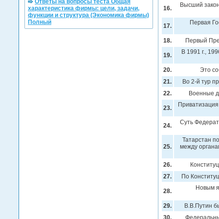
Ответы на вопросы теста Общая
Высший закон
характеристика фирмы: цели, задачи,
16.
функции и структура (Экономика фирмы)
Полный
Первая Го
17.
18.
Первый През
В 1991 г., 19
19.
20.
Это со
21.
Во 2-й тур п
22.
Военные де
Приватизация 
23.
Суть Федерат
24.
Татарстан по
25.
между органам
26.
Конституц
27.
По Конститу
Новым я
28.
29.
В.В.Путин б
30.
Федеральные