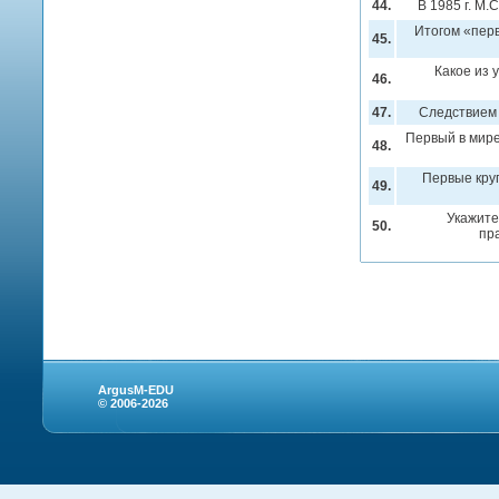
44.
В 1985 г. М.
Итогом «перв
45.
Какое из 
46.
47.
Следствием 
Первый в мире
48.
Первые кру
49.
Укажите
50.
пр
ArgusM-EDU
© 2006-2026