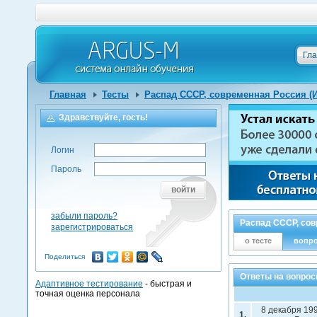
Гл
Главная
Тесты
Распад СССР, современная Россия (
Здравствуйте, гость!
Логин
Пароль
войти
забыли пароль?
Распад СССР, сов
зарегистрироваться
о тесте
вопр
Поделиться
Ответы на вопрос
Адаптивное тестирование
- быстрая и
точная оценка персонала
8 декабря 19
1.