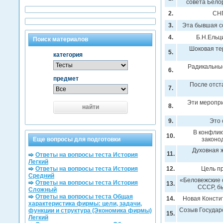
совета Бело
2.
СНГ
3.
Эта бывшая со
4.
Б.Н.Ельц
Поиск материалов
Шоковая тер
5.
категория
Радикальные
6.
предмет
После отст
7.
Эти меропри
8.
найти
9.
Это 
В конфлик
10.
Еще вопросы для подготовки
законо
Духовная ж
11.
Ответы на вопросы теста История
Легкий
Ответы на вопросы теста История
12.
Цель п
Средний
«Беловежские 
Ответы на вопросы теста История
13.
СССР, б
Сложный
Ответы на вопросы теста Общая
14.
Новая Констит
характеристика фирмы: цели, задачи,
Созыв Государ
функции и структура (Экономика фирмы)
15.
Легкий