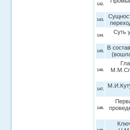
Промыш
142.
Сущност
143.
перехо
Суть 
144.
В соста
145.
(вошл
Гла
М.М.Сп
146.
М.И.Кут
147.
Перв
проведе
148.
Ключ