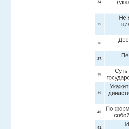
(ука
34.
Не 
ци
35.
Дес
36.
Пе
37.
Суть
38.
государ
Укажит
династ
39.
По форм
40.
собо
И
41.