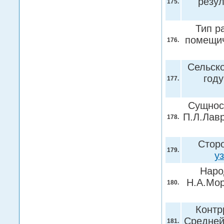
резул
175.
Тип р
помещич
176.
Сельско
году
177.
Сущност
П.Л.Лавр
178.
Сторо
179.
у
Наро
Н.А.Мор
180.
Контр
Средней
181.