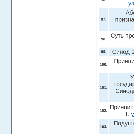
96.
у
Аб
призна
97.
Суть пр
98.
Синод 
99.
Принци
100.
У
госуда
101.
Синод
Принцип
102.
I:
Подушн
103.