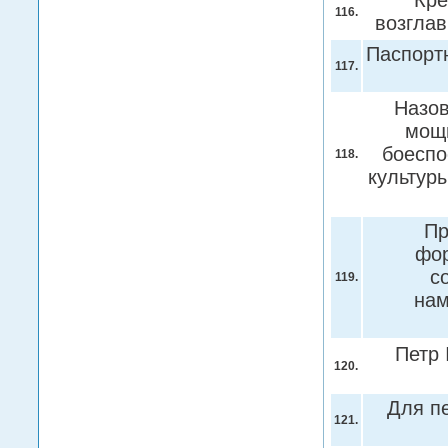
Кре
116.
возгла
Паспорт
117.
Назов
мощ
боеспо
118.
культур
Пр
фор
с
119.
нам
Петр I
120.
Для п
121.