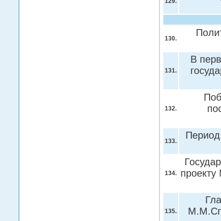
129.
Полит
130.
В перв
госуд
131.
Поб
по
132.
Период 
133.
Государ
проекту
134.
Гла
М.М.Сп
135.