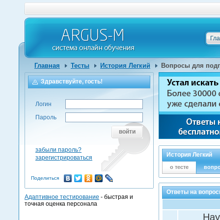
Гл
Главная
Тесты
История Легкий
Вопросы для подг
Здравствуйте, гость!
Логин
Пароль
войти
забыли пароль?
История Легкий
зарегистрироваться
о тесте
вопр
Поделиться
Ответы на вопрос
Адаптивное тестирование
- быстрая и
точная оценка персонала
Нау