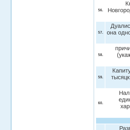
К
Новгоро
56.
Дуалис
она одн
57.
прич
(ука
58.
Капит
тысяцк
59.
Нал
еди
60.
хар
Раз