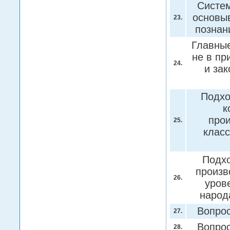
Систем
основы
23.
познан
Главные
не в пр
24.
и за
Подхо
к
прои
25.
клас
Подхо
произв
26.
уров
народ
Вопро
27.
Вопро
28.