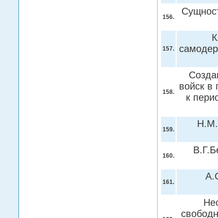
Сущност
156.
К
самодер
157.
Созда
войск в
158.
к пери
Н.М.
159.
В.Г.Б
160.
А.
161.
Не
свободн