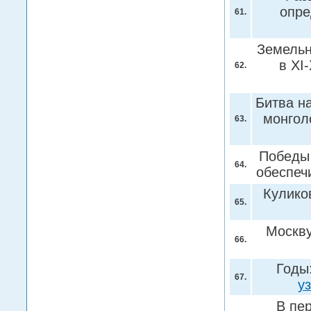
опре
61.
Земельн
в ХI-
62.
Битва на
монгол
63.
Победы 
64.
обеспеч
Кулико
65.
Москву
66.
Годы:
67.
у
В пе