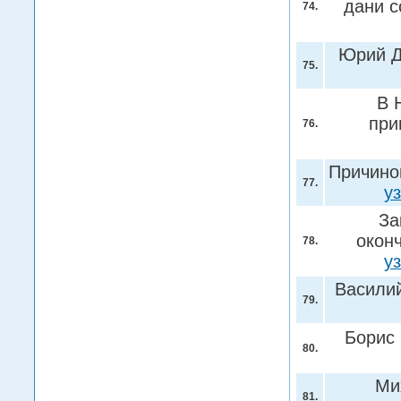
дани с
74.
Юрий Д
75.
В 
при
76.
Причино
77.
у
За
окон
78.
у
Василий 
79.
Борис 
80.
Ми
81.