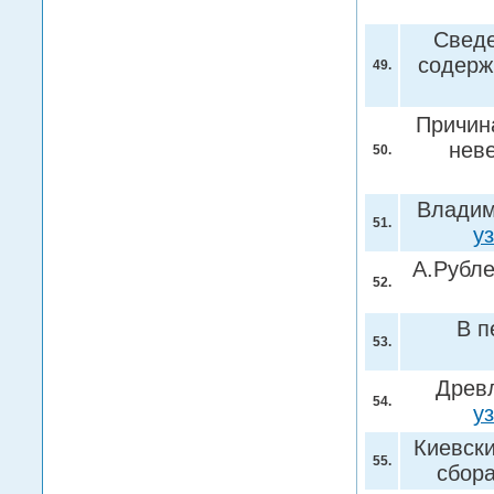
Сведе
содерж
49.
Причин
нев
50.
Владим
51.
у
А.Рубле
52.
В п
53.
Древл
54.
у
Киевски
55.
сбор