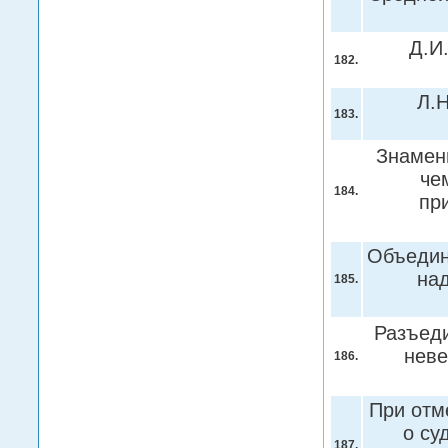
Д.И
182.
Л.Н
183.
Знамени
че
184.
пр
Объедин
на
185.
Разъеди
неве
186.
При отм
о су
187.