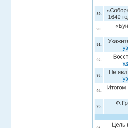
«Соборн
89.
1649 г
«Бун
90.
Укажит
91.
у
Восст
92.
у
Не явл
93.
у
Итогом
94.
Ф.Гр
95.
Цель 