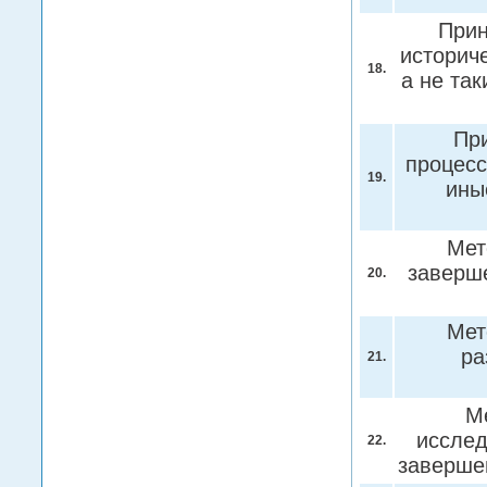
Прин
историче
18.
а не та
При
процесс
19.
ины
Мет
заверше
20.
Мет
ра
21.
Ме
исслед
22.
заверше