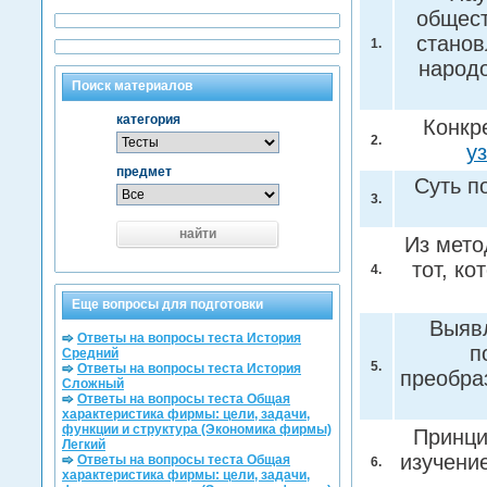
общест
станов
1.
народо
Поиск материалов
категория
Конкр
2.
у
предмет
Суть п
3.
найти
Из мето
тот, к
4.
Еще вопросы для подготовки
Выявл
Ответы на вопросы теста История
п
Средний
5.
Ответы на вопросы теста История
преобра
Сложный
Ответы на вопросы теста Общая
характеристика фирмы: цели, задачи,
функции и структура (Экономика фирмы)
Принци
Легкий
изучени
Ответы на вопросы теста Общая
6.
характеристика фирмы: цели, задачи,