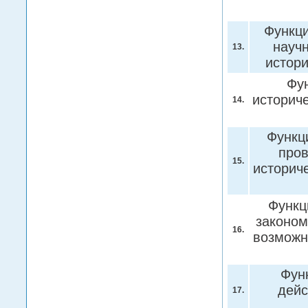
Функци
науч
13.
истор
Фу
историч
14.
Функц
пров
15.
историч
Функц
законом
16.
возможн
Фун
дейс
17.