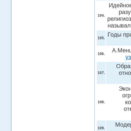
Идейное
разу
104.
религио
называл
Годы пр
105.
А.Менш
106.
у
Обра
отн
107.
Экон
ог
к
108.
от
Моде
109.