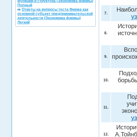
функции и структура (Экономика фирмы)
Полный
Наибол
Ответы на вопросы теста Фирма как
7.
основной субъект предпринимательской
у
деятельности (Экономика фирмы)
Легкий
Истори
источн
8.
Вспо
происхо
9.
Подхо
борьб
10.
Под
учи
11.
эконо
у
Истори
А.Тойн
12.