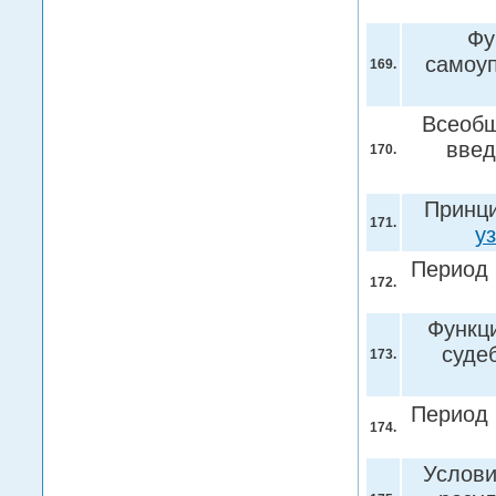
Фу
самоуп
169.
Всеобщ
введ
170.
Принци
171.
у
Период 
172.
Функц
суде
173.
Период 
174.
Услови