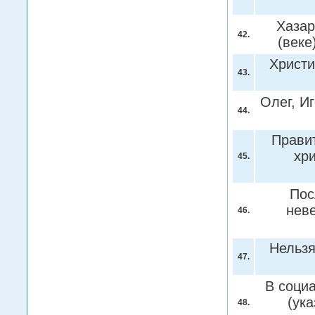
Хазар
42.
(веке
Христи
43.
Олег, И
44.
Прави
хр
45.
Пос
нев
46.
Нельзя
47.
В соци
(ук
48.