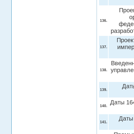
Прое
о
136.
феде
разрабо
Проек
импер
137.
Введенн
управле
138.
Даты
139.
Даты 164
140.
Даты 
141.