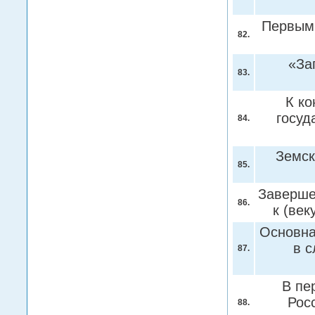
Первым 
82.
«За
83.
К ко
госуд
84.
Земск
85.
Заверше
86.
к (век
Основна
в 
87.
В пе
Рос
88.