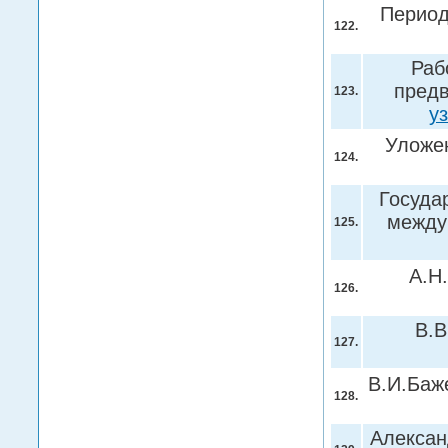
Период
122.
Раб
предв
123.
у
Уложен
124.
Государ
между
125.
А.Н
126.
В.В
127.
В.И.Баж
128.
Александ