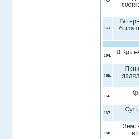
162.
состя
Во вре
была 
163.
В Крымс
164.
Прич
являл
165.
Кр
166.
Суть
167.
Земск
во
168.