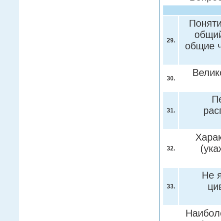
Поняти
общий
29.
общие 
Велик
30.
П
рас
31.
Хара
(ука
32.
Не 
ци
33.
Наибол