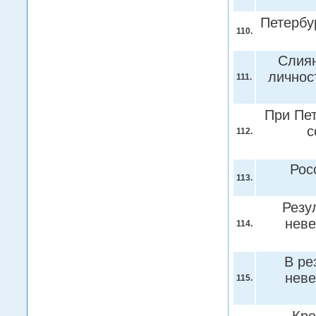
Петербур
110.
Слиян
личнос
111.
При Пет
с
112.
Рос
113.
Резу
неве
114.
В ре
неве
115.