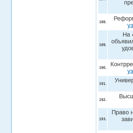
пр
Реформ
188.
у
На 
объяви
189.
удо
Контрре
190.
у
Универ
191.
Высш
192.
Право н
зав
193.