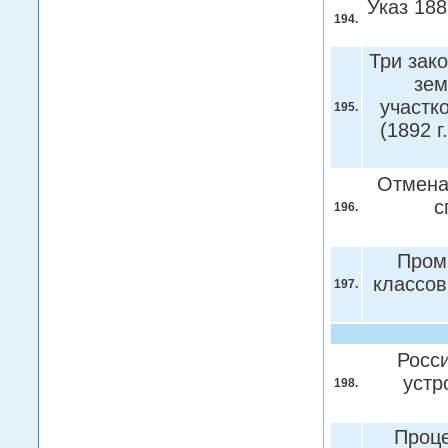
Указ 188
194.
Три зак
зем
участк
195.
(1892 г
Отмена
с
196.
Пром
классов
197.
Росси
устр
198.
Проце