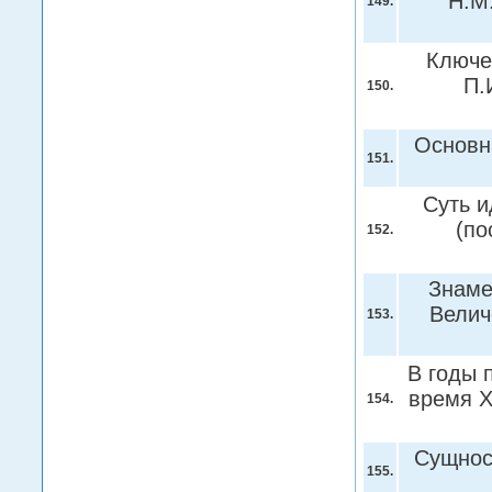
Н.М
149.
Ключе
П.
150.
Основн
151.
Суть и
(по
152.
Знаме
Велич
153.
В годы 
время Х
154.
Сущнос
155.