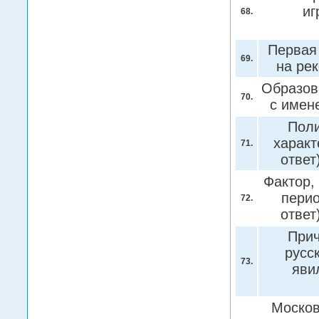
иг
68.
Первая 
69.
на ре
Образов
70.
с имен
Поли
характ
71.
ответ
Фактор,
перио
72.
ответ
Прич
русс
73.
яви
Москов