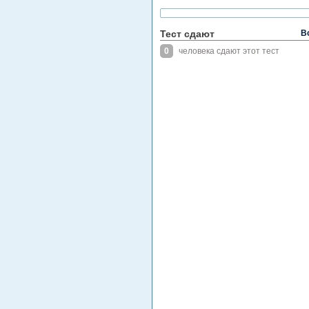
Тест сдают
В
0
человека сдают этот тест