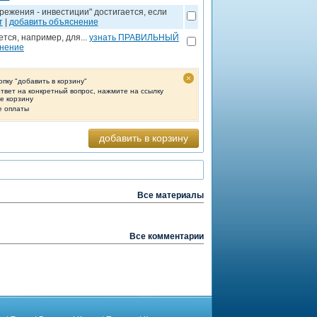
ежения - инвестиции" достигается, если
т
|
добавить объяснение
тся, например, для...
узнать ПРАВИЛЬНЫЙ
снение
опку "добавить в корзину"
ответ на конкретный вопрос, нажмите на ссылку
те корзину
е оплаты
добавить в корзину
Все материалы
Все комментарии