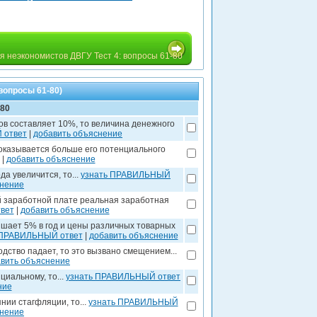
я неэкономистов ДВГУ Тест 4: вопросы 61-80
вопросы 61-80)
-80
в составляет 10%, то величина денежного
 ответ
|
добавить объяснение
оказывается больше его потенциального
|
добавить объяснение
а увеличится, то...
узнать ПРАВИЛЬНЫЙ
снение
 заработной плате реальная заработная
вет
|
добавить объяснение
ышает 5% в год и цены различных товарных
 ПРАВИЛЬНЫЙ ответ
|
добавить объяснение
дство падает, то это вызвано смещением...
вить объяснение
иальному, то...
узнать ПРАВИЛЬНЫЙ ответ
ние
нии стагфляции, то...
узнать ПРАВИЛЬНЫЙ
снение