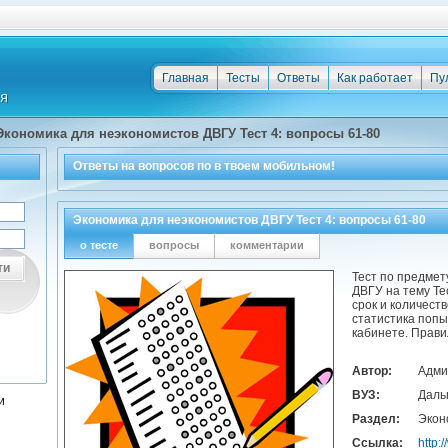
Главная
Тесты
Ответы
Как работает
Пу
Экономика для неэкономистов ДВГУ Тест 4: вопросы 61-80
Ответы на
вопросов по
в твоем мобильном!
Экономика для неэкономистов ДВГУ Тест 4: вопросы 61-80
о тесте
вопросы
комментарии
ти
Тест по предмет
ДВГУ на тему Те
срок и количест
статистика попы
кабинете. Прави
Автор:
Адми
ВУЗ:
Даль
и
Раздел:
Экон
Ссылка:
http: