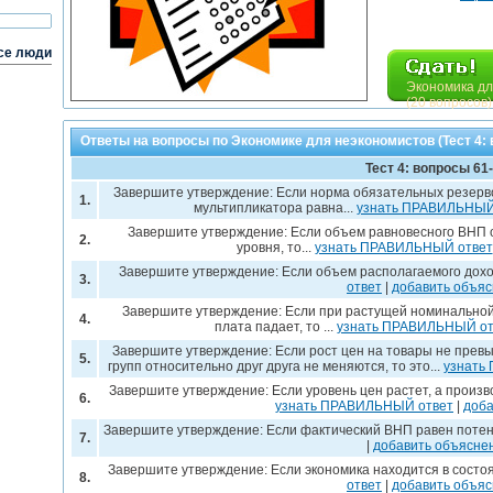
се люди
Экономика дл
(20 вопросов)
Ответы на вопросы по Экономике для неэкономистов (Тест 4: 
Тест 4: вопросы 61
Завершите утверждение: Если норма обязательных резерво
1.
мультипликатора равна...
узнать ПРАВИЛЬНЫЙ
Завершите утверждение: Если объем равновесного ВНП 
2.
уровня, то...
узнать ПРАВИЛЬНЫЙ ответ
Завершите утверждение: Если объем располагаемого доход
3.
ответ
|
добавить объя
Завершите утверждение: Если при растущей номинальной
4.
плата падает, то ...
узнать ПРАВИЛЬНЫЙ от
Завершите утверждение: Если рост цен на товары не прев
5.
групп относительно друг друга не меняются, то это...
узнать
Завершите утверждение: Если уровень цен растет, а произво
6.
узнать ПРАВИЛЬНЫЙ ответ
|
доба
Завершите утверждение: Если фактический ВНП равен потенц
7.
|
добавить объясне
Завершите утверждение: Если экономика находится в состоя
8.
ответ
|
добавить объя