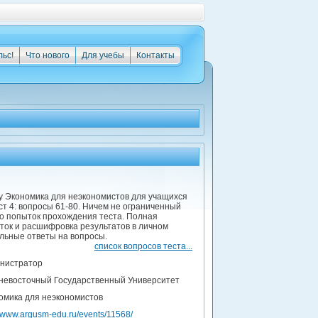
льс!
Что нового
Для учебы
Контакты
у Экономика для неэкономистов для учащихся
ст 4: вопросы 61-80. Ничем не ограниченный
во попыток прохождения теста. Полная
ток и расшифровка результатов в личном
льные ответы на вопросы.
список вопросов теста...
нистратор
невосточный Государственный Университет
омика для неэкономистов
//www.argusm-edu.ru/events/11568/