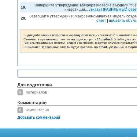
Завершите утверждение: Макроравновесие в модели "сбер
19.
инвестиции...
узнать ПРАВИЛЬНЫЙ отве
Завершите утверждение: Макроэкономическая модель создае
20.
ответ
|
добавить объя
!
- для добавления вопросов в корзину отметьте их "галочкой" и нажмите кн
Стоимость правильных ответов на один вопрос -
10 рублей
. Чтобы узнать 
"узнать правильные ответы" рядом с вопросом, в других случаях используй
Внимание! Правильные ответы будут высланы на
email
, указанный в форм
Для подготовки
0
материалов
Комментарии
0
комментария
Добавить комментарий