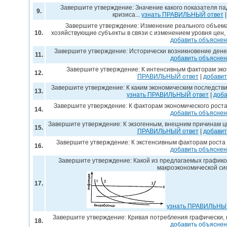
Завершите утверждение: Значение какого показателя па
9.
кризиса...
узнать ПРАВИЛЬНЫЙ ответ
Завершите утверждение: Изменение реального объема 
10.
хозяйствующие субъекты в связи с изменением уровня цен, 
добавить объясне
Завершите утверждение: Исторически возникновение денег 
11.
добавить объясне
Завершите утверждение: К интенсивным факторам экон
12.
ПРАВИЛЬНЫЙ ответ
|
добавит
Завершите утверждение: К каким экономическим последстви
13.
узнать ПРАВИЛЬНЫЙ ответ
|
доба
Завершите утверждение: К факторам экономического роста
14.
добавить объясне
Завершите утверждение: К экзогенным, внешним причинам цик
15.
ПРАВИЛЬНЫЙ ответ
|
добавит
Завершите утверждение: К экстенсивным факторам роста 
16.
добавить объясне
Завершите утверждение: Какой из предлагаемых графико
макроэкономической сис
17.
узнать ПРАВИЛЬНЫ
Завершите утверждение: Кривая потребления графически, к
18.
добавить объясне