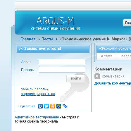
Гл
Главная
Тесты
«Экономическое учение К. Маркса» 
Здравствуйте, гость!
«Экономическое у
о тесте
вопр
Логин
Комментарии
Пароль
0
комментария
войти
Добавить коммента
забыли пароль?
зарегистрироваться
Поделиться
Адаптивное тестирование
- быстрая и
точная оценка персонала