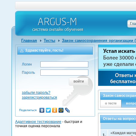
Гл
Главная
Тесты
Закон самосохранения организации 
Здравствуйте, гость!
Логин
Пароль
войти
забыли пароль?
Закон самосохран
зарегистрироваться
о тесте
вопр
Поделиться
Ответы на вопрос
Адаптивное тестирование
- быстрая и
точная оценка персонала
«Каждая матер
1.