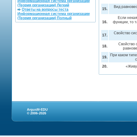
Информационная система организации
(Теория организации) Легкий
Вид равновес
15.
Ответы на вопросы теста
Информационная система организации
Если нека
(Теория организации) Полный
16.
функции, то 
Свойство сис
17.
Свойство 
18.
равнове
При каком тип
19.
20.
«Живу
ArgusM-EDU
© 2006-2026