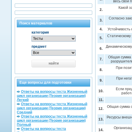
весь свой 
Какой з
2.
Согласно зак
3.
Поиск материалов
4.
Устойчивость 
категория
Статическому 
5.
предмет
Динамическому 
6.
Общая сумма 
7.
разрушитель
найти
При пози
8.
При нега
9.
Еще вопросы для подготовки
Если пре
10.
Ответы на вопросы теста Жизненный
работ
цикл организации (Теория организации)
Легкий
11.
Ответы на вопросы теста Жизненный
Общая сумма с
цикл организации (Теория организации)
12.
Средний
Ответы на вопросы теста Жизненный
Ресурсы внешн
13.
цикл организации (Теория организации)
Полный
Организац
Ответы на вопросы теста
14.