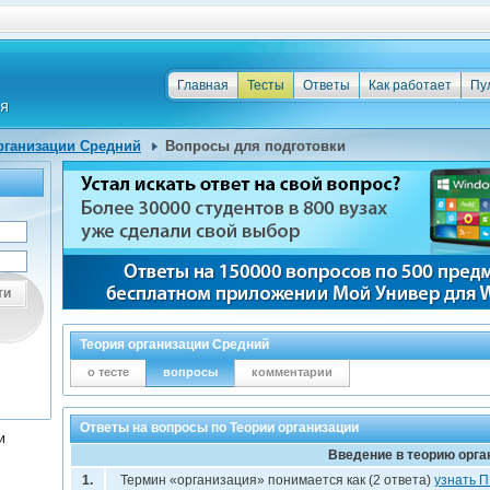
Главная
Тесты
Ответы
Как работает
Пу
рганизации Средний
Вопросы для подготовки
ти
Теория организации Средний
о тесте
вопросы
комментарии
Ответы на вопросы по Теории организации
и
Введение в теорию орга
1.
Термин «организация» понимается как (2 ответа)
узнать 