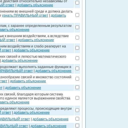
ее действия относительно независимы от
ЫЙ ответ
|
добавить объяснение
менениям во внешней среде и должна делать
ие
узнать ПРАВИЛЬНЫЙ ответ
|
добавить
лам, с заранее определенным результатом
авить объяснение
ью к внешним воздействиям, а вследствие
ЫЙ ответ
|
добавить объяснение
ним воздействиям и слабо реагирует на
 ответ
|
добавить объяснение
них связей и легкостью математического
|
добавить объяснение
продолжает выполнять заданные функции в
 ПРАВИЛЬНЫЙ ответ
|
добавить объяснение
азнообразие связей и множество состояний
твет
|
добавить объяснение
ет
|
добавить объяснение
их связей, благодаря которым система
ечто единое является выражением свойства
авить объяснение
определяют процессы, происходящие внутри
 ответ
|
добавить объяснение
РАВИЛЬНЫЙ ответ
|
добавить объяснение
АВИЛЬНЫЙ ответ
|
добавить объяснение