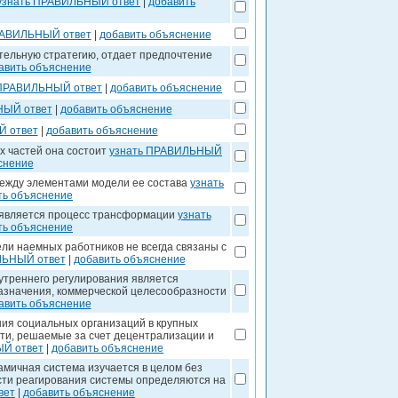
узнать ПРАВИЛЬНЫЙ ответ
|
добавить
РАВИЛЬНЫЙ ответ
|
добавить объяснение
тельную стратегию, отдает предпочтение
авить объяснение
 ПРАВИЛЬНЫЙ ответ
|
добавить объяснение
НЫЙ ответ
|
добавить объяснение
Й ответ
|
добавить объяснение
х частей она состоит
узнать ПРАВИЛЬНЫЙ
снение
между элементами модели ее состава
узнать
ть объяснение
 является процесс трансформации
узнать
ть объяснение
ели наемных работников не всегда связаны с
ЛЬНЫЙ ответ
|
добавить объяснение
нутреннего регулирования является
азначения, коммерческой целесообразности
авить объяснение
ния социальных организаций в крупных
ти, решаемые за счет децентрализации и
Й ответ
|
добавить объяснение
намичная система изучается в целом без
сти реагирования системы определяются на
вет
|
добавить объяснение