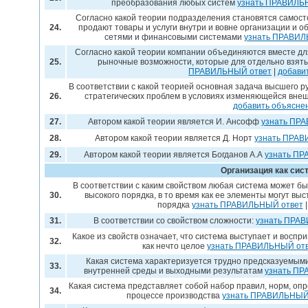
преобразования любых систем
узнать ПРАВИЛЬ
Согласно какой теории подразделения становятся самост
24.
продают товары и услуги внутри и вовне организации 
сетями и финансовыми системами
узнать ПРАВИЛ
Согласно какой теории компании объединяются вместе дл
25.
рыночные возможности, которые для отдельно взят
ПРАВИЛЬНЫЙ ответ
|
добави
В соответствии с какой теорией основная задача высшего 
26.
стратегических проблем в условиях изменяющейся вне
добавить объясне
27.
Автором какой теории является И. Ансофф
узнать ПР
28.
Автором какой теории является Д. Норт
узнать ПРАВ
29.
Автором какой теории является Богданов А.А
узнать П
Организация как сис
В соответствии с каким свойством любая система может б
30.
высокого порядка, в то время как ее элементы могут выс
порядка
узнать ПРАВИЛЬНЫЙ ответ
31.
В соответствии со свойством сложности:
узнать ПРА
Какое из свойств означает, что система выступает и вос
32.
как нечто целое
узнать ПРАВИЛЬНЫЙ от
Какая система характеризуется трудно предсказуемым
33.
внутренней среды и выходными результатам
узнать П
Какая система представляет собой набор правил, норм, о
34.
процессе производства
узнать ПРАВИЛЬНЫЙ