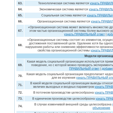
63.
Технологическая система является
узнать ПРАВИЛ
64.
Экономическая система является
узнать ПРАВИЛ
65.
Социальная система является
узнать ПРАВИЛЬ
66.
Организационная система является
узнать ПРАВИ
«Организационная система может включать множество дру
67.
этом частью организационной системы более высокого у
узнать ПРАВИЛЬНЫЙ ответ
|
доб
«Организационные системы состоят из элементов, осуще
достижения поставленной цели. Удаление хотя бы одного
68.
нарушению работы или снижению эффективности организ
свойства организационной системы
узнать ПРАВИ
Модели организац
Какая модель социальной организации используется приме
69.
поведение, но с которой можно проводить эксперимент
ПРАВИЛЬНЫЙ ответ
|
добави
Какая модель социальной организации предполагает недо
70.
для ее изучения
узнать ПРАВИЛЬНЫЙ от
В какой модели социальной организации выводы относи
71.
величин выходных и входных параметров
узнать ПРА
72.
В поточном производстве целесообразна
узнать ПРА
73.
В единичном производстве целесообразна
узнать ПР
В случае изменчивой внешней среды целесообразна
74.
объяснение