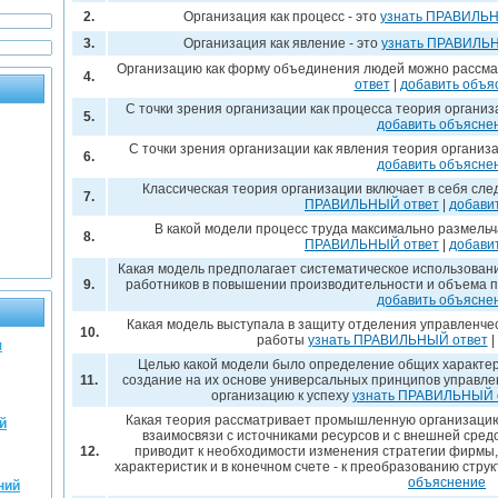
2.
Организация как процесс - это
узнать ПРАВИЛЬН
3.
Организация как явление - это
узнать ПРАВИЛЬ
Организацию как форму объединения людей можно рассмат
4.
ответ
|
добавить объя
С точки зрения организации как процесса теория органи
5.
добавить объясне
С точки зрения организации как явления теория организ
6.
добавить объясне
Классическая теория организации включает в себя сл
7.
ПРАВИЛЬНЫЙ ответ
|
добави
В какой модели процесс труда максимально размель
8.
ПРАВИЛЬНЫЙ ответ
|
добави
Какая модель предполагает систематическое использован
9.
работников в повышении производительности и объема 
добавить объясне
Какая модель выступала в защиту отделения управленче
10.
работы
узнать ПРАВИЛЬНЫЙ ответ
|
я
Целью какой модели было определение общих характер
11.
создание на их основе универсальных принципов управле
организацию к успеху
узнать ПРАВИЛЬНЫЙ 
Какая теория рассматривает промышленную организацию
й
взаимосвязи с источниками ресурсов и с внешней сред
12.
приводит к необходимости изменения стратегии фирмы,
характеристик и в конечном счете - к преобразованию стру
объяснение
ний