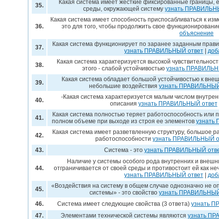
Какая система имеет жесткие фиксированные границы, 
35.
среды, окружающей систему
узнать ПРАВИЛЬН
Какая система имеет способность приспосабливаться к из
36.
это для того, чтобы продолжить свое функционирован
объяснение
Какая система функционирует по заранее заданным прави
37.
узнать ПРАВИЛЬНЫЙ ответ
|
доб
Какая система характеризуется высокой чувствительност
38.
этого - слабой устойчивостью
узнать ПРАВИЛЬН
Какая система обладает большой устойчивостью к внеш
39.
небольшие воздействия
узнать ПРАВИЛЬНЫЙ
-Какая система характеризуется малым числом внутрен
40.
описания
узнать ПРАВИЛЬНЫЙ ответ
Какая система полностью теряет работоспособность или 
41.
полном объеме при выходе из строя ее элементов
узнать
Какая система имеет разветвленную структуру, большое р
42.
работоспособности
узнать ПРАВИЛЬНЫЙ о
43.
Система - это
узнать ПРАВИЛЬНЫЙ отв
Наличие у системы особого рода внутренних и внешн
44.
отграничивается от своей среды и противостоит ей как н
узнать ПРАВИЛЬНЫЙ ответ
|
доб
«Воздействия на систему в общем случае однозначно не 
45.
системы» - это свойство
узнать ПРАВИЛЬНЫЙ
46.
Система имеет следующие свойства (3 ответа)
узнать П
47.
Элементами технической системы являются
узнать ПР