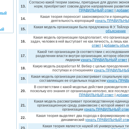
Согласно какой теории законы, пригодные для других экон
13.
норм, приобретают совсем другое направление развития
ПРАВИЛЬНЫЙ ответ
|
добави
жный
Какая теория переносит закономерности и принципы
14.
деятельность корпораций
узнать ПРАВИЛЬНЫ
Какая модель организации была предложена Ф.У. Тейло
ный
15.
объяснение
Какая модель организации предполагает, что организаци
16.
задач, человек в ней выступает не как личность, а лишь ка
ответ
|
добавить объя
Какой тип организации (в соответствии с исследовани
17.
разделении власти внутри организации, которое обесп
лидером
узнать ПРАВИЛЬНЫЙ ответ
Какую модель разработал М. Вебер с целью преодоления
18.
поступках и отношениях
узнать ПРАВИЛЬНЫЙ
Какая модель организации рассматривает социальную орг
19.
составляющих ее отдельных подсистем
узнать ПРАВ
В соответствии с какой моделью действия руководителя
20.
поскольку его знания от организации неполно, все послед
ПРАВИЛЬНЫЙ ответ
|
добави
Какая модель рассматривает производственную единицу
21.
организационную среду, равновесие с которой имеет
организации
узнать ПРАВИЛЬНЫЙ отве
Какая теория выделяет два подхода к формированию о
22.
динамический
узнать ПРАВИЛЬНЫЙ отв
Какая теория является наукой об универсальных ти
23.