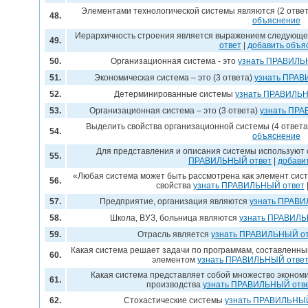
Элементами технологической системы являются (2 отве
48.
объяснение
Иерархичность строения является выражением следующе
49.
ответ
|
добавить объя
50.
Организационная система - это
узнать ПРАВИЛЬ
51.
Экономическая система – это (3 ответа)
узнать ПРАВ
52.
Детерминированные системы
узнать ПРАВИЛЬН
53.
Организационная система – это (3 ответа)
узнать ПРА
Выделить свойства организационной системы (4 ответ
54.
объяснение
Для представления и описания системы используют 
55.
ПРАВИЛЬНЫЙ ответ
|
добави
«Любая система может быть рассмотрена как элемент сис
56.
свойства
узнать ПРАВИЛЬНЫЙ ответ
57.
Предприятие, организация являются
узнать ПРАВИ
58.
Школа, ВУЗ, больница являются
узнать ПРАВИЛЬ
59.
Отрасль является
узнать ПРАВИЛЬНЫЙ от
Какая система решает задачи по программам, составленным
60.
элементом
узнать ПРАВИЛЬНЫЙ отве
Какая система представляет собой множество экономи
61.
производства
узнать ПРАВИЛЬНЫЙ отв
62.
Стохастические системы
узнать ПРАВИЛЬНЫЙ