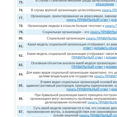
В случае стабильной внешней среды целесообразна
75.
объяснение
76.
В случае крупной организации целесообразна
узнать П
Организация, ориентированная на агрессивную, завоева
77.
узнать ПРАВИЛЬНЫЙ ответ
|
доб
78.
Организации-лидеры в отрасли больше тяготеют к
узнать
79.
Социальная организация – это
узнать ПРАВИЛЬ
80.
Социальная организация
узнать ПРАВИЛЬНЫ
Какая модель социальной организации отображает, из каки
81.
ответ
|
добавить объя
Какая модель социальной организации отображает связи 
82.
ПРАВИЛЬНЫЙ ответ
|
добави
Основным объектом анализа какой модели организации
83.
ПРАВИЛЬНЫЙ ответ
|
добави
Для каких видов социальной организации характерно, что ц
84.
целями владельцев или государства
узнать ПРАВИ
В каких видах социальных организаций основой в
85.
административный распорядок, принципы единоначалия, н
узнать ПРАВИЛЬНЫЙ ответ
|
доб
При буквальной реализации какого принципа построе
86.
организациях могут возникнуть проблемы неуправляемос
делегирования полномочий
узнать ПРАВИЛЬНЫ
Суть какой модели заключается в том, что сложная ди
87.
проникновения внутрь, а взаимодействия или закономерно
основе аналогий
узнать ПРАВИЛЬНЫЙ от