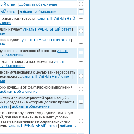
ЫЙ ответ
|
добавить объяснение
НЫЙ ответ
|
добавить объяснение
ривать как (3ответа)
узнать ПРАВИЛЬНЫЙ
снение
зации изучает
узнать ПРАВИЛЬНЫЙ ответ
|
ние
ации изучает
узнать ПРАВИЛЬНЫЙ ответ
|
ние
едующие направления (5 ответов)
узнать
ть объяснение
чался на простейшие элементы
узнать
ть объяснение
ие стимулирования с целью заинтересовать
производства
узнать ПРАВИЛЬНЫЙ ответ
|
ние
ских функций от фактического выполнения
добавить объяснение
истик и закономерностей организаций и
ния, следование которым должно привести
ответ
|
добавить объяснение
 как некоторую систему, осуществляющую
ой, при чем изменение внешних условий
 затем к изменению ее организационных
ктуры
узнать ПРАВИЛЬНЫЙ ответ
|
добавить