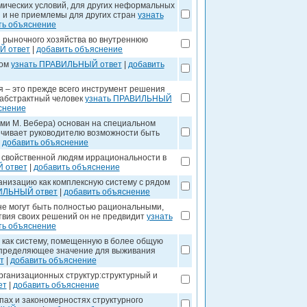
омических условий, для других неформальных
 и не приемлемы для других стран
узнать
ть объяснение
 рыночного хозяйства во внутреннюю
Й ответ
|
добавить объяснение
ром
узнать ПРАВИЛЬНЫЙ ответ
|
добавить
я – это прежде всего инструмент решения
к абстрактный человек
узнать ПРАВИЛЬНЫЙ
снение
ями М. Вебера) основан на специальном
ечивает руководителю возможности быть
|
добавить объяснение
 свойственной людям иррациональности в
 ответ
|
добавить объяснение
анизацию как комплексную систему с рядом
ИЛЬНЫЙ ответ
|
добавить объяснение
 не могут быть полностью рациональными,
ствия своих решений он не предвидит
узнать
ть объяснение
 как систему, помещенную в более общую
 определяющее значение для выживания
т
|
добавить объяснение
рганизационных структур:структурный и
ет
|
добавить объяснение
пах и закономерностях структурного