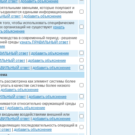
НЫЙ ответ
|
добавить объяснение
оятельными звеньями, которые покупают и
и объединяются едиными информационными
ЬНЫЙ ответ
|
добавить объяснение
я того, чтобы использовать специфические
ых организаций не существуют
узнать
ть объяснение
руководства в современный период - решение
шней среды
узнать ПРАВИЛЬНЫЙ ответ
|
ние
АВИЛЬНЫЙ ответ
|
добавить объяснение
ИЛЬНЫЙ ответ
|
добавить объяснение
РАВИЛЬНЫЙ ответ
|
добавить объяснение
тема
ыть рассмотрена как элемент системы более
тупать в качестве системы более низкого
|
добавить объяснение
ВИЛЬНЫЙ ответ
|
добавить объяснение
принимается относительно окружающей среды
вет
|
добавить объяснение
и входными воздействиями внешней или
РАВИЛЬНЫЙ ответ
|
добавить объяснение
пределяющих последовательность операций в
 ответ
|
добавить объяснение