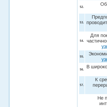
Об
52.
Предпо
проводит
53.
Для по
частично
54.
уз
Экономи
55.
уз
В широко
56.
К ср
перер
57.
Не 
инт