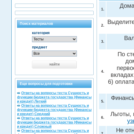
Дома
1.
Выделите
Поиск материалов
2.
категория
Ва
3.
предмет
По ст
до
найти
перво
4.
вкладах
6) оплат
Еще вопросы для подготовки
Ответы на вопросы теста Сущность и
Финансы
функции бюджета государства (Финансы
и кредит) Легкий
5.
Ответы на вопросы теста Сущность и
функции бюджета государства (Финансы
Льготы,
и кредит) Средний
6.
Ответы на вопросы теста Сущность и
уз
функции бюджета государства (Финансы
и кредит) Сложный
Не от
Ответы на вопросы теста Сущность и
7.