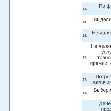
По ф
13.
Выдели
14.
Не явля
15.
Не являе
усл
транс
16.
премии;
Потре
17.
величи
Выбери
18.
Дене
про