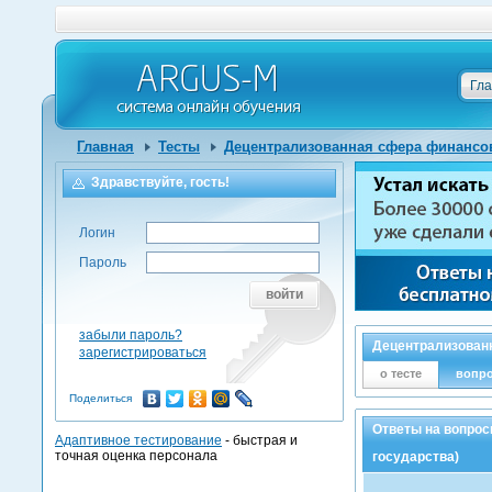
Гл
Главная
Тесты
Децентрализованная сфера финансо
Здравствуйте, гость!
Логин
Пароль
войти
забыли пароль?
Децентрализованн
зарегистрироваться
о тесте
вопр
Поделиться
Ответы на вопрос
Адаптивное тестирование
- быстрая и
точная оценка персонала
государства)