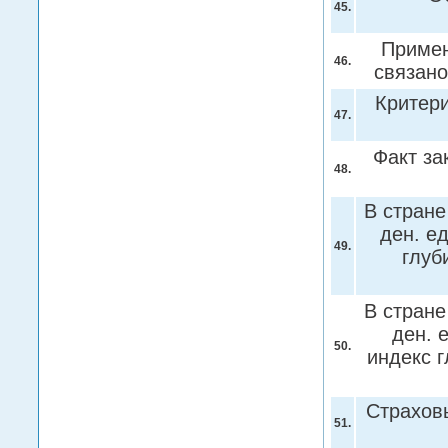
45.
Примен
46.
связано
Критери
47.
Факт за
48.
В стране
ден. е
49.
глуб
В стране
ден. 
50.
индекс г
Страхов
51.