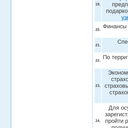
предп
19.
подарко
уз
Финансы 
20.
Спе
21.
По терри
22.
Эконом
страх
страховы
23.
страхо
Для ос
зарегист
пройти 
24.
получ