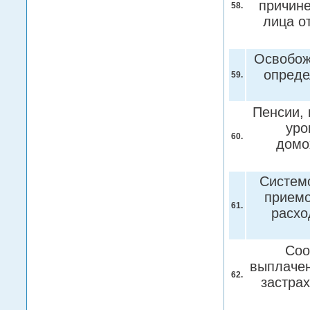
причине
58.
лица о
Освобож
опреде
59.
Пенсии, 
уро
60.
домо
Системо
приемо
61.
расхо
Соо
выплачен
62.
застра