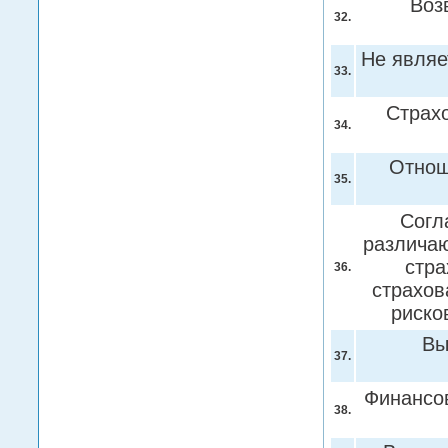
Воз
32.
Не являе
33.
Страх
34.
Отнош
35.
Согл
различаю
стра
36.
страхов
риско
Вы
37.
Финансо
38.