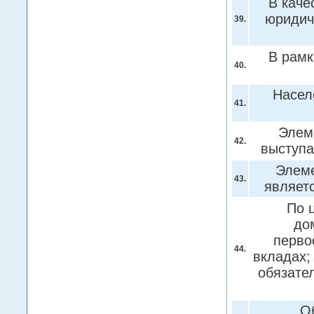
В каче
юридич
39.
В рамк
40.
Насел
41.
Элем
42.
выступа
Элеме
43.
являет
По 
до
перво
44.
вкладах;
обязате
О