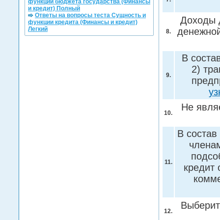
функции бюджета государства (Финансы
и кредит) Полный
Ответы на вопросы теста Сущность и
Доходы д
функции кредита (Финансы и кредит)
Легкий
денежно
8.
В соста
2) тра
9.
предп
уз
Не явля
10.
В состав
членам
подсо
11.
кредит 
комме
Выберит
12.