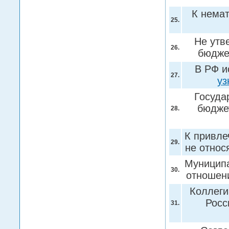
К нема
25.
Не утв
26.
бюдж
В РФ и
27.
уз
Госуда
бюдже
28.
К привле
29.
не относ
Муниципа
30.
отноше
Коллеги
Росс
31.