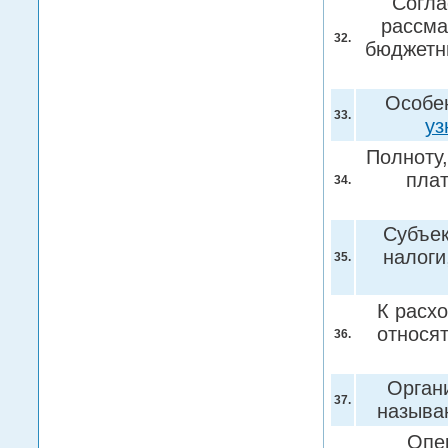
Согла
рассма
32.
бюджетны
Особен
33.
уз
Полноту
плат
34.
Субъек
налоги
35.
К расх
относя
36.
Орган
37.
назыв
Опе