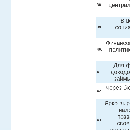
централ
38.
В ц
соци
39.
Финансо
политик
40.
Для ф
доходо
41.
займ
Через б
42.
Ярко выр
нал
позв
43.
свое