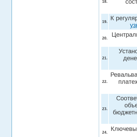
сос
18.
К регуля
19.
уз
Централ
20.
Устан
дене
21.
Ревальва
плате
22.
Соотве
объ
23.
бюджет
Ключевы
24.