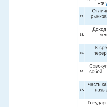
РФ
Отлич
рынков
13.
Доход
че
14.
К ср
перер
15.
Совокуп
собой _
16.
Часть ка
назы
17.
Государ