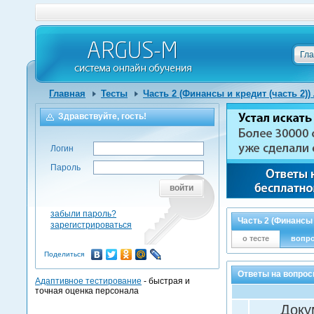
Гл
Главная
Тесты
Часть 2 (Финансы и кредит (часть 2))
Здравствуйте, гость!
Логин
Пароль
войти
забыли пароль?
Часть 2 (Финансы 
зарегистрироваться
о тесте
вопр
Поделиться
Ответы на вопросы
Адаптивное тестирование
- быстрая и
точная оценка персонала
Доку