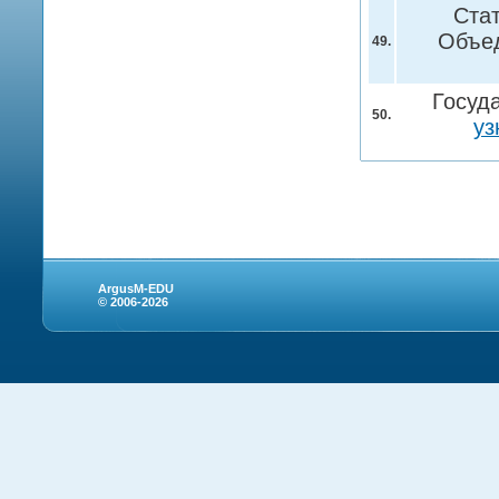
Ста
Объе
49.
Госуд
50.
уз
ArgusM-EDU
© 2006-2026