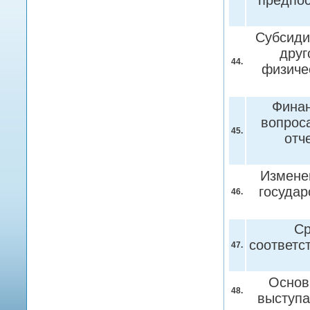
предпо
Субсиди
друг
44.
физиче
Финан
вопрос
45.
отч
Измене
государ
46.
Ср
соответс
47.
Основ
48.
выступ