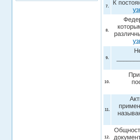
К постоя
7.
уз
Федер
которы
8.
различн
уз
Н
______
9.
При
по
10.
Акт
примен
11.
называ
Общност
докумен
12.