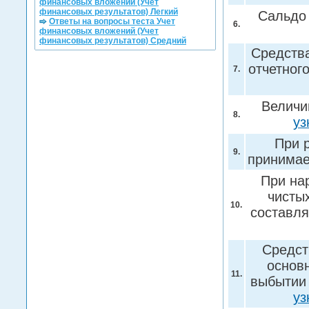
финансовых вложений (Учет
финансовых результатов) Легкий
Сальдо 
Ответы на вопросы теста Учет
6.
финансовых вложений (Учет
финансовых результатов) Средний
Средства
отчетног
7.
Величи
8.
уз
При 
9.
принимае
При на
чисты
10.
составля
Средст
основ
11.
выбытии 
уз