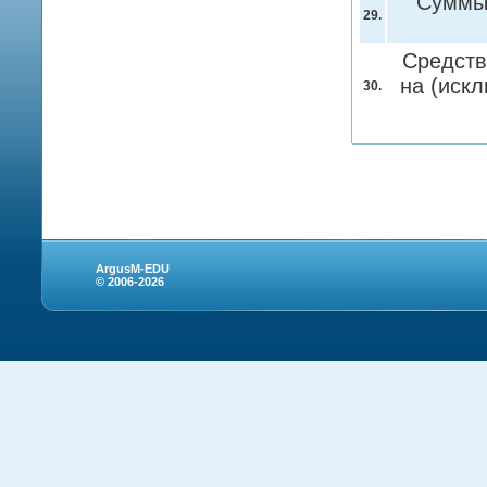
Суммы 
29.
Средств
на (иск
30.
ArgusM-EDU
© 2006-2026