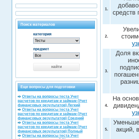
добаво
1.
средств 
Поиск материалов
Увели
категория
стоим
2.
уз
предмет
Доля вк
ино
подпис
найти
3.
погашен
разни
Еще вопросы для подготовки
Ответы на вопросы теста Учет
На основ
расчетов по кредитам и займам (Учет
дивиден
финансовых результатов) Легкий
4.
Ответы на вопросы теста Учет
уз
расчетов по кредитам и займам (Учет
финансовых результатов) Средний
Уменьше
Ответы на вопросы теста Учет
расчетов по кредитам и займам (Учет
акций, 
5.
финансовых результатов) Полный
Ответы на вопросы теста Учет