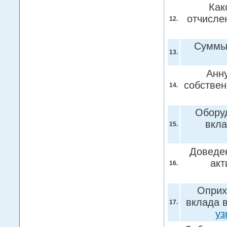
Как
отчисле
12.
Суммы 
13.
Анн
собствен
14.
Оборуд
вкла
15.
Доведен
акт
16.
Оприх
вклада в
17.
уз