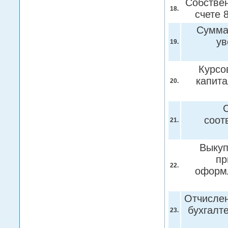
Собствен
18.
счете 
Сумма
ув
19.
Курсо
капита
20.
С
соот
21.
Выкуп
пр
22.
оформл
Отчислен
бухгалт
23.