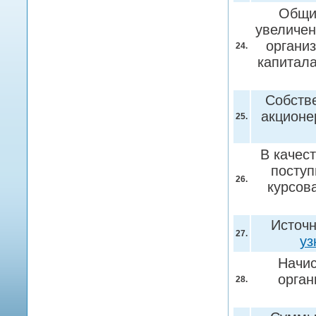
Общи
увеличен
органи
24.
капитала
Собств
акционе
25.
В качес
поступ
26.
курсов
Источн
27.
уз
Начис
орган
28.