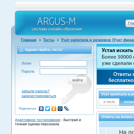
Гл
Главная
Тесты
Учет капитала и резервов (Учет фин
Здравствуйте, гость!
Логин
Пароль
войти
забыли пароль?
Учет капитала и 
зарегистрироваться
о тесте
вопр
Поделиться
Ответы на вопрос
Адаптивное тестирование
- быстрая и
точная оценка персонала
На п