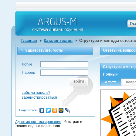
Гл
Главная
Каталог тестов
Структура и методы естеств
Здравствуйте, гость!
Ответы на
вопрос
Логин
Структура и мето
Пароль
Полный
войти
о тесте
вопр
забыли пароль?
зарегистрироваться
Поделиться
Адаптивное тестирование
- быстрая и
точная оценка персонала