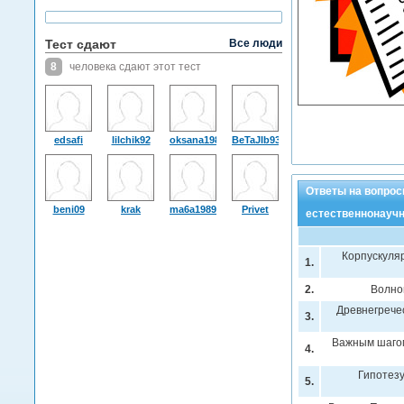
Тест сдают
Все люди
8
человека сдают этот тест
edsafi
lilchik92
oksana1987
BeTaJIb93
Ответы на вопрос
beni09
krak
ma6a1989
Privet
естественнонаучн
Корпускуля
1.
2.
Волно
Древнегрече
3.
Важным шагом
4.
Гипотезу
5.