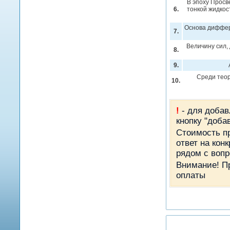
В эпоху Просв
6.
тонкой жидкос
Основа диффере
7.
Величину сил,
8.
9.
Среди теор
10.
!
- для добав
кнопку "доба
Стоимость пр
ответ на кон
рядом с вопр
Внимание! П
оплаты