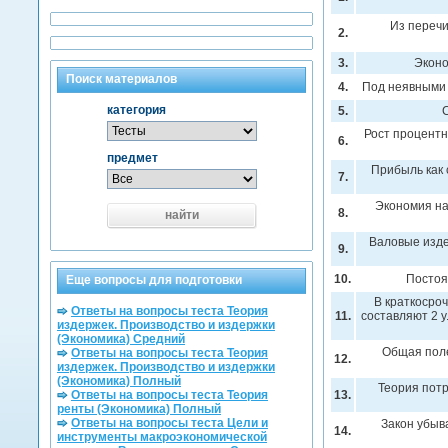
Из перечи
2.
3.
Экон
Поиск материалов
4.
Под неявными
категория
5.
Рост процентн
6.
предмет
Прибыль как
7.
Экономия на
8.
найти
Валовые изде
9.
10.
Постоя
Еще вопросы для подготовки
В краткосро
Ответы на вопросы теста Теория
11.
составляют 2 у
издержек. Производство и издержки
(Экономика) Средний
Общая поле
Ответы на вопросы теста Теория
12.
издержек. Производство и издержки
(Экономика) Полный
Теория потр
Ответы на вопросы теста Теория
13.
ренты (Экономика) Полный
Ответы на вопросы теста Цели и
Закон убыв
14.
инструменты макроэкономической