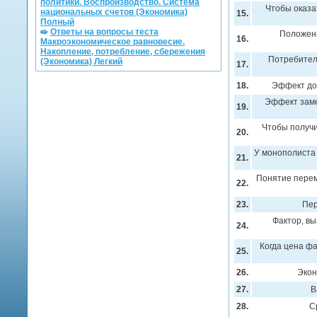
политики. Воспроизводство. Система
Чтобы оказа
национальных счетов (Экономика)
15.
Полный
Ответы на вопросы теста
Положени
16.
Макроэкономическое равновесие.
Накопление, потребление, сбережения
Потребител
(Экономика) Легкий
17.
18.
Эффект до
Эффект заме
19.
Чтобы получи
20.
У монополиста
21.
Понятие перем
22.
23.
Пер
Фактор, в
24.
Когда цена фа
25.
26.
Экон
27.
В
28.
С