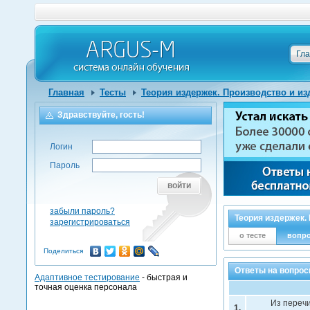
Гл
Главная
Тесты
Теория издержек. Производство и из
Здравствуйте, гость!
Логин
Пароль
войти
забыли пароль?
Теория издержек.
зарегистрироваться
о тесте
вопр
Поделиться
Ответы на вопрос
Адаптивное тестирование
- быстрая и
точная оценка персонала
Из переч
1.