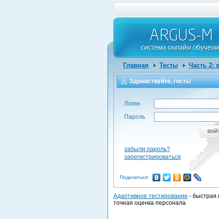
Главная
Тесты
Часть 2:
Здравствуйте, гость!
Логин
Пароль
вой
забыли пароль?
зарегистрироваться
Поделиться
Адаптивное тестирование
- быстрая 
точная оценка персонала