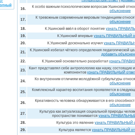
ПРАВИЛЬНЫЙ ответ
|
добавит
3:
Полный
К особо важным психологическим вопросам Ушинский отн
16.
объяснение
К тревожным современным мировым тенденциям относ
17.
объяснение
18.
К.Ушинский ввёл в оборот понятие
узнать ПРАВИЛ
19.
К.Ушинский впервые
узнать ПРАВИЛЬНЫЙ о
20.
К.Ушинский досконально изучил
узнать ПРАВИЛЬ
К.Ушинский избегал чёткого определения педагогической це
21.
добавить объясне
22.
К.Ушинский основательно разработал
узнать ПРАВИ
Кант представлял себе антропологию как науку, состоящую
23.
компонентов
узнать ПРАВИЛЬНЫЙ отве
Ко внутренним отличиям молодёжной субкультуры относ
24.
объяснение
Комплексный характер воспитания проявляется в следую
25.
объяснение
Креативность человека обнаруживается в его способнос
26.
объяснение
Культура как актуализация социальной природы челове
27.
пространстве понимается
узнать ПРАВИЛЬНЫЙ
28.
Культура это явление
узнать ПРАВИЛЬНЫЙ о
29.
Культура является
узнать ПРАВИЛЬНЫЙ от