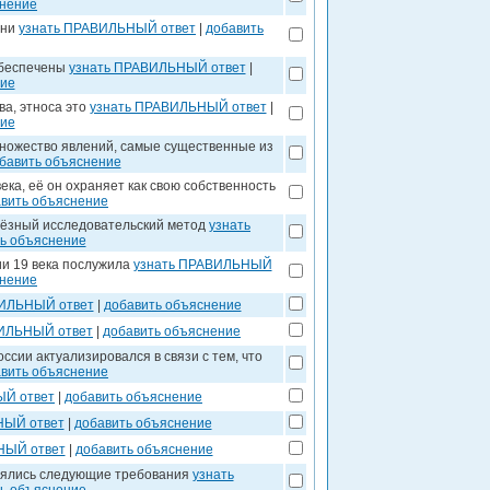
снение
зни
узнать ПРАВИЛЬНЫЙ ответ
|
добавить
 обеспечены
узнать ПРАВИЛЬНЫЙ ответ
|
ние
ва, этноса это
узнать ПРАВИЛЬНЫЙ ответ
|
ние
множество явлений, самые существенные из
бавить объяснение
ека, её он охраняет как свою собственность
вить объяснение
ьёзный исследовательский метод
узнать
ь объяснение
и 19 века послужила
узнать ПРАВИЛЬНЫЙ
снение
ВИЛЬНЫЙ ответ
|
добавить объяснение
ВИЛЬНЫЙ ответ
|
добавить объяснение
сии актуализировался в связи с тем, что
вить объяснение
ЫЙ ответ
|
добавить объяснение
НЫЙ ответ
|
добавить объяснение
НЫЙ ответ
|
добавить объяснение
являлись следующие требования
узнать