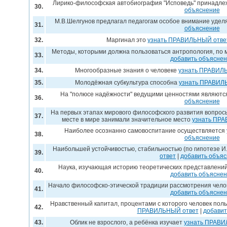
Лирико-философская автобиография "Исповедь" принадл
30.
объяснение
М.В.Шелгунов предлагал педагогам особое внимание удел
31.
объяснение
32.
Маргинал это
узнать ПРАВИЛЬНЫЙ отве
Методы, которыми должна пользоваться антропология, по
33.
добавить объясне
34.
Многообразные знания о человеке
узнать ПРАВИЛ
35.
Молодёжная субкультура способна
узнать ПРАВИЛ
На "полюсе надёжности" ведущими ценностями являютс
36.
объяснение
На первых этапах мирового философского развития вопросы
37.
месте в мире занимали значительное место
узнать ПР
Наиболее осознанно самовоспитание осуществляется
38.
объяснение
Наибольшей устойчивостью, стабильностью (по гипотезе И
39.
ответ
|
добавить объя
Наука, изучающая историю теоретических представлений
40.
добавить объясне
Начало философско-этической традиции рассмотрения чел
41.
добавить объясне
Нравственный капитал, процентами с которого человек поль
42.
ПРАВИЛЬНЫЙ ответ
|
добавит
43.
Облик не взрослого, а ребёнка изучает
узнать ПРАВИ