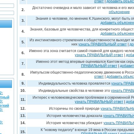
ответ
|
добавить объя
Достаточно очевидна и мало зависит от человека и его жи
2.
объяснение
Знания о человеке, по мнению К.Ушинского, могут быть
3.
добавить объясне
Знания, базовые для человечества, для конкретного общест
4.
добавить объясне
Из инстинктивного стремления к общественности выходит 
5.
них
узнать ПРАВИЛЬНЫЙ ответ
|
до
Именно эта зона считается самой главной для каждого челов
6.
узнать ПРАВИЛЬНЫЙ ответ
|
доба
Именно этот метод впервые оценивался Кантом как сер
7.
ПРАВИЛЬНЫЙ ответ
|
добавит
Импульсом общественно-педагогическому движению в Росси
8.
ответ
|
добавить объя
9.
Индивидуальность человека проявляется
узнать ПРА
10.
Индивидуальные свойства в человеке это
узнать ПРА
2:
олный
Интерес к человековедческим проблемам в современной Рос
11.
3:
узнать ПРАВИЛЬНЫЙ ответ
|
доба
егкий
12.
Историчны по своей природе
узнать ПРАВИЛЬН
3:
13.
История человечества доказала
узнать ПРАВИЛЬ
3:
14.
История человечества убеждает
узнать ПРАВИЛЬ
К "новому педагогу" в конце 19 века в России предъ
15.