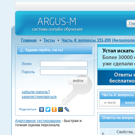
Гл
Главная
Тесты
Часть 4: вопросы 151-200 (Антропол
Здравствуйте, гость!
Логин
Пароль
войти
забыли пароль?
Часть 4: вопросы
зарегистрироваться
о тесте
вопр
Поделиться
Ответы на вопрос
Адаптивное тестирование
- быстрая и
точная оценка персонала
Свойства,
1.