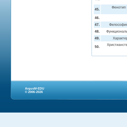
Фенотип 
45.
46.
47.
Философия
48.
Функциональ
49.
Характе
Христианств
50.
ArgusM-EDU
© 2006-2026