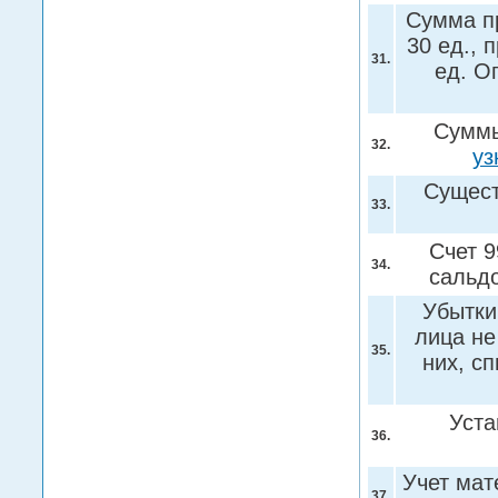
Сумма пр
30 ед., 
31.
ед. О
Суммы
32.
уз
Сущест
33.
Счет 9
34.
сальд
Убытки
лица не
35.
них, с
Уста
36.
Учет мат
37.