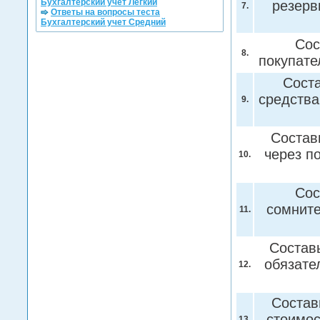
Бухгалтерский учет Легкий
резерв
7.
Ответы на вопросы теста
Бухгалтерский учет Средний
Сос
8.
покупате
Соста
средства
9.
Состав
через п
10.
Сос
сомнит
11.
Состав
обязате
12.
Состав
стоимос
13.