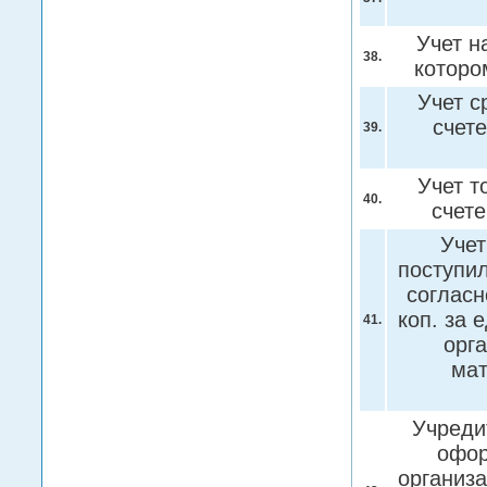
Учет н
38.
которо
Учет с
счет
39.
Учет т
40.
счет
Учет
поступил
согласн
коп. за 
41.
орга
мат
Учреди
офор
организа