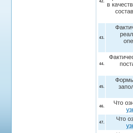
42.
в качест
соста
Факти
реал
43.
опе
Фактиче
пост
44.
Формы
запо
45.
Что оз
46.
уз
Что о
47.
уз