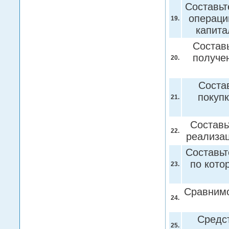
Составьт
операци
19.
капита
Состав
получен
20.
Соста
покуп
21.
Составь
22.
реализа
Составьт
по кото
23.
Сравнимо
24.
Средст
25.