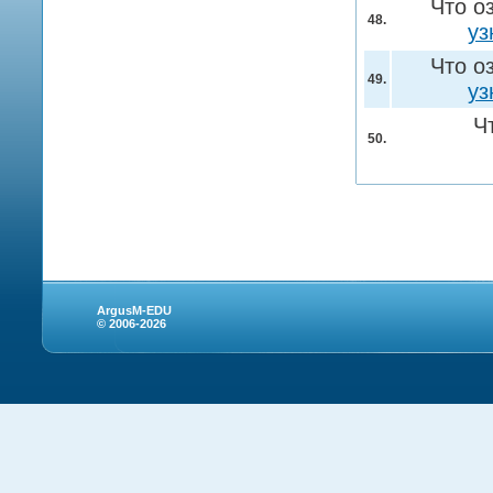
Что о
48.
уз
Что о
49.
уз
Ч
50.
ArgusM-EDU
© 2006-2026