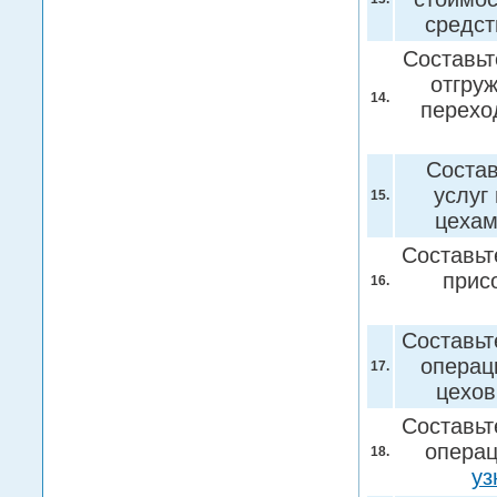
средст
Составьт
отгру
14.
перехо
Состав
услуг
15.
цехам
Составьт
прис
16.
Составьт
операц
17.
цехов
Составьт
операц
18.
уз