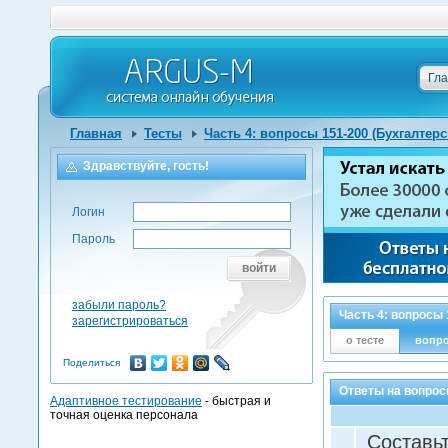
Гл
Главная
Тесты
Часть 4: вопросы 151-200 (Бухгалтерс
Здравствуйте, гость!
Логин
Пароль
войти
забыли пароль?
Часть 4: вопросы 
зарегистрироваться
о тесте
вопр
Поделиться
Ответы на вопрос
Адаптивное тестирование
- быстрая и
точная оценка персонала
Составьт