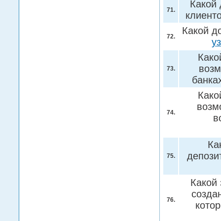
Какой 
71.
клиент
Какой д
72.
у
Како
возм
73.
банка
Како
возм
74.
в
Ка
депози
75.
Какой 
создан
76.
кото