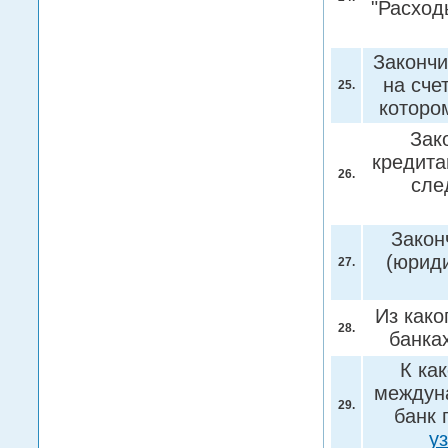
"Расходы
Закончи
на сче
25.
которо
Зак
кредита
26.
сле
Закон
(юриди
27.
Из како
28.
банка
К ка
междуна
29.
банк 
у