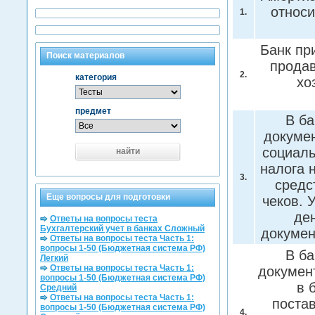
относ
1.
Банк пр
Поиск материалов
продав
2.
категория
хо
предмет
В ба
докумен
социаль
найти
налога 
3.
средс
Еще вопросы для подготовки
чеков. 
де
Ответы на вопросы теста
Бухгалтерский учет в банках Сложный
докуме
Ответы на вопросы теста Часть 1:
вопросы 1-50 (Бюджетная система РФ)
В ба
Легкий
Ответы на вопросы теста Часть 1:
докумен
вопросы 1-50 (Бюджетная система РФ)
в 
Средний
Ответы на вопросы теста Часть 1:
поста
вопросы 1-50 (Бюджетная система РФ)
4.