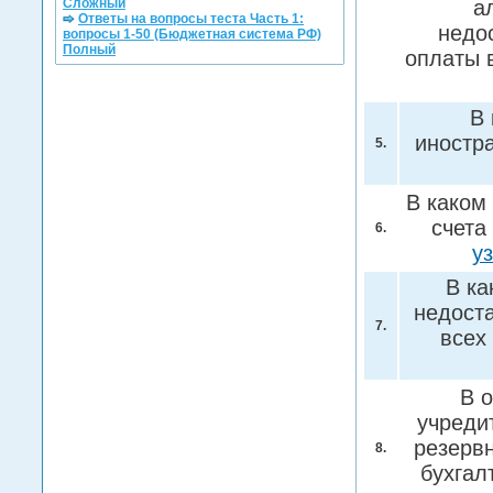
Сложный
а
Ответы на вопросы теста Часть 1:
недо
вопросы 1-50 (Бюджетная система РФ)
Полный
оплаты 
В 
иностр
5.
В каком
счета
6.
у
В ка
недоста
7.
всех
В 
учреди
резервн
8.
бухгал