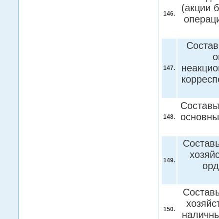
(акции 
146.
операц
Состав
о
неакцио
147.
корресп
Составь
основны
148.
Составь
хозяй
149.
орд
Составь
хозяйс
150.
наличны