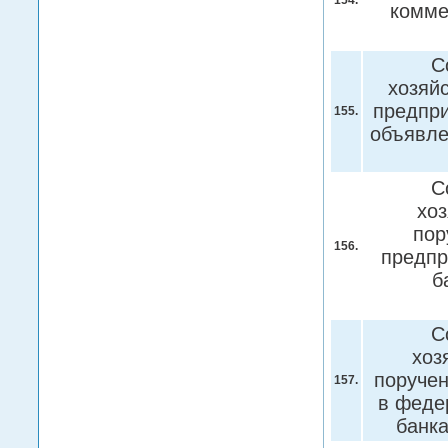
154.
комме
С
хозяй
предпри
155.
объявле
С
хо
пор
156.
предпр
б
С
хоз
поручен
157.
в федер
банк