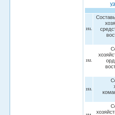
у
Составь
хоз
средс
151.
вос
С
хозяйс
орд
152.
вос
С
153.
кома
С
хозяйст