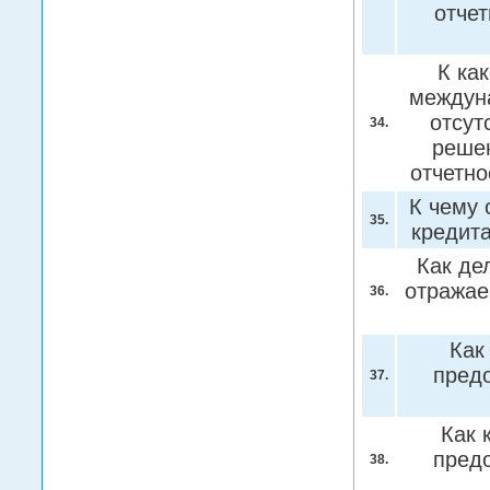
отче
К ка
междуна
отсут
34.
решен
отчетн
К чему 
35.
кредит
Как де
отражае
36.
Как
пред
37.
Как 
пред
38.