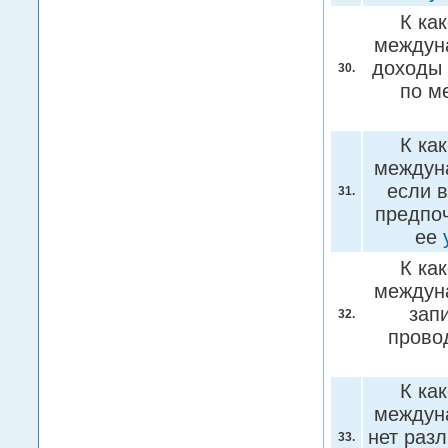
К ка
междуна
доходы 
30.
по м
К ка
междуна
если 
31.
предпо
ее
К ка
междуна
зап
32.
прово
К ка
междуна
нет разл
33.