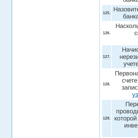
Назовит
125.
банк
Насколь
с
126.
Начи
нерез
127.
учет
Первона
счете
128.
запис
у
Пере
провод
которой
129.
инве