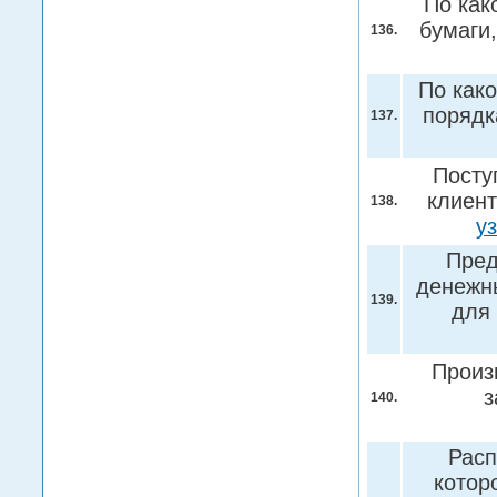
По как
бумаги
136.
По како
порядк
137.
Посту
клиент
138.
у
Пред
денежны
139.
для
Произ
з
140.
Расп
котор