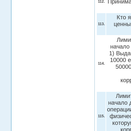
Принима
112.
Кто 
ценны
113.
Лими
начало 
1) Выда
10000 е
114.
50000
кор
Лимит
начало 
операции
физичес
115.
котору
кор