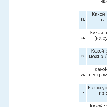
на
Какой
ка
83.
Какой 
(на с
84.
Какой 
можно б
85.
Какой
центром
86.
Какой у
по 
87.
Какой у