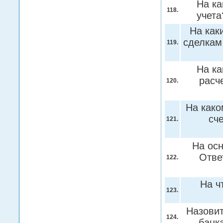
На ка
118.
учет
На как
сделкам
119.
На ка
расч
120.
На како
сч
121.
На осн
Отве
122.
На ч
123.
Назовит
124.
банк