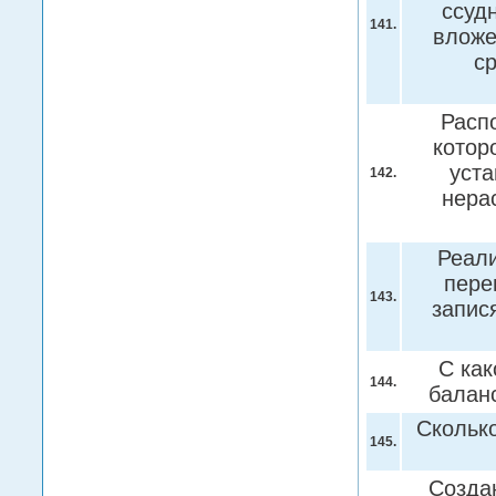
ссуд
141.
вложе
с
Расп
котор
уста
142.
нера
Реали
пере
143.
запис
С как
144.
балан
Сколько
145.
Созда