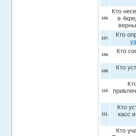
Кто несе
в 4кр
106.
верн
Кто оп
107.
у
Кто со
108.
Кто ус
109.
Кт
привле
110.
Кто ус
касс 
111.
Кто уч