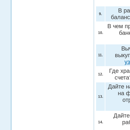
В ра
9.
балан
В чем п
бан
10.
Вы
выку
11.
у
Где хр
12.
счет
Дайте н
на 
13.
от
Дайте
ра
14.