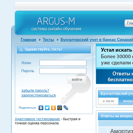
Гл
Главная
Тесты
Бухгалтерский учет в банках Средни
Здравствуйте, гость!
Логин
Пароль
войти
забыли пароль?
Бухгалтерский уч
зарегистрироваться
о тесте
вопр
Поделиться
Ответы на вопрос
Адаптивное тестирование
- быстрая и
точная оценка персонала
Амортиз