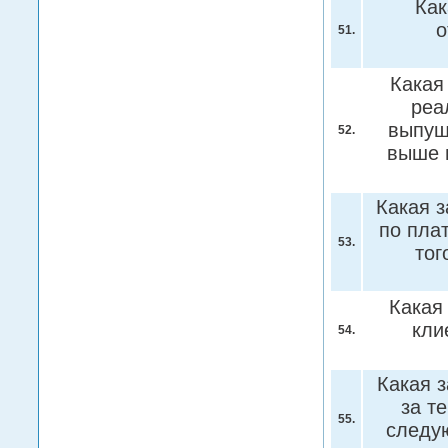
Как
о
51.
Какая
реа
выпущ
52.
выше 
Какая з
по пла
53.
тог
Какая
кли
54.
Какая 
за т
55.
следу