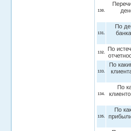
Перечи
ден
130.
По де
банка
131.
По истеч
132.
отчетно
По каки
клиент
133.
По к
клиенто
134.
По ка
прибыли
135.