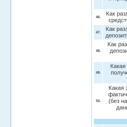
Как раз
46.
средс
Как раз
47.
депози
Как ра
депоз
48.
Какая
получ
49.
Какая 
фактич
(без н
50.
дан