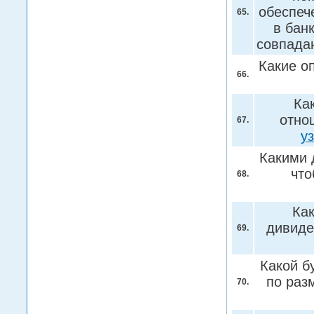
обеспеч
65.
в бан
совпада
Какие о
66.
Ка
отно
67.
у
Какими 
что
68.
Как
дивиде
69.
Какой б
по раз
70.