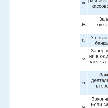
различны
19.
кассов
За 
бухг
20.
За выпо
21.
банк
Заверш
ни в од
22.
расчета 
Зак
деятел
23.
второ
Законч
Если с
24.