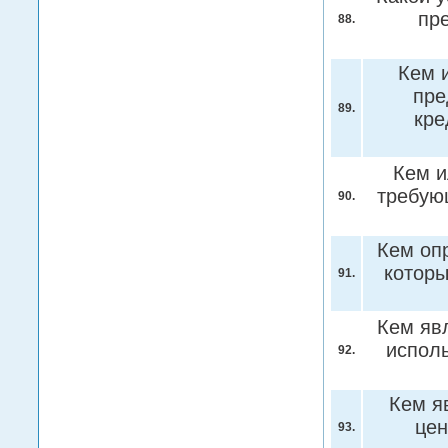
пр
88.
Кем 
пре
89.
кре
Кем и
требую
90.
Кем опр
которы
91.
Кем яв
испол
92.
Кем я
цен
93.