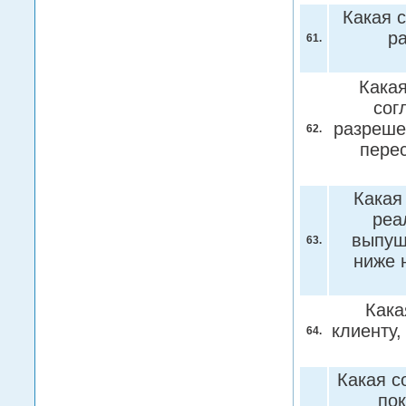
Какая с
р
61.
Какая
сог
разреше
62.
пере
Какая
реа
выпущ
63.
ниже 
Кака
клиенту,
64.
Какая с
пок