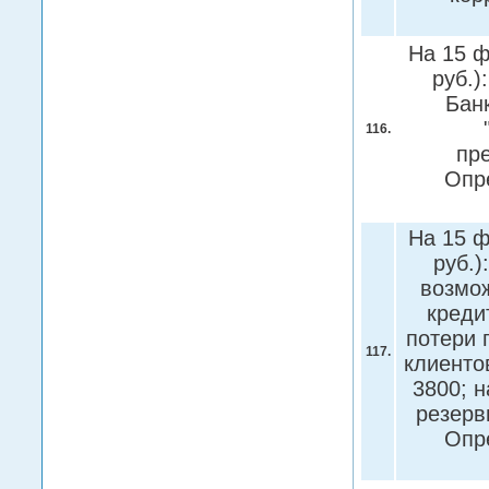
На 15 ф
руб.)
Банк
116.
пре
Опр
На 15 ф
руб.)
возмож
креди
потери 
117.
клиенто
3800; н
резерв
Опр