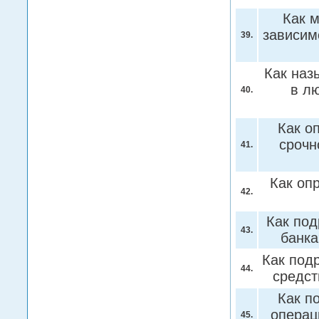
Как 
зависим
39.
Как наз
в л
40.
Как о
срочн
41.
Как оп
42.
Как под
43.
банк
Как под
44.
средс
Как п
операц
45.