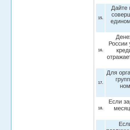
Дайте 
соверш
15.
едином
Дене
России 
кред
16.
отражает
Для орг
груп
17.
ном
Если за
месяц
18.
Есл