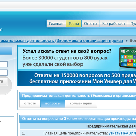
Главная
Тесты
Ответы
Как работает
Пу
имательская деятельность (Экономика и организация произв
Во
ти
Предпринимательская деятельность (Экономика и организаци
о тесте
вопросы
комментарии
Ответы на вопросы по Экономике и организации производств
и
Предпринимательская дея
1.
Главная цель предпринимательства:
узнать ПРАВИ