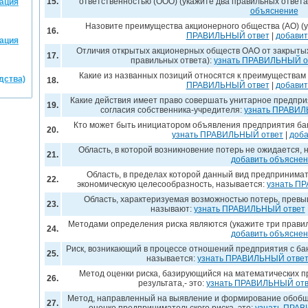
15.
ответственностью (ООО) (укажите два правильных ответа
зация
объяснение
Назовите преимущества акционерного общества (АО) (у
16.
ПРАВИЛЬНЫЙ ответ
|
добавит
зация
Отличия открытых акционерных обществ ОАО от закрытых
17.
правильных ответа):
узнать ПРАВИЛЬНЫЙ о
Какие из названных позиций относятся к преимуществам
дства)
18.
ПРАВИЛЬНЫЙ ответ
|
добавит
Какие действия имеет право совершать унитарное предпри
19.
согласия собственника-учредителя:
узнать ПРАВИЛ
Кто может быть инициатором объявления предприятия бан
20.
узнать ПРАВИЛЬНЫЙ ответ
|
доба
Область, в которой возникновение потерь не ожидается, 
21.
добавить объясне
Область, в пределах которой данный вид предпринима
22.
экономическую целесообразность, называется:
узнать П
Область, характеризуемая возможностью потерь, прев
23.
называют:
узнать ПРАВИЛЬНЫЙ ответ
Методами определения риска являются (укажите три правил
24.
добавить объясне
Риск, возникающий в процессе отношений предприятия с ба
25.
называется:
узнать ПРАВИЛЬНЫЙ отве
Метод оценки риска, базирующийся на математических п
26.
результата,- это:
узнать ПРАВИЛЬНЫЙ отв
Метод, направленный на выявление и формирование обобще
27.