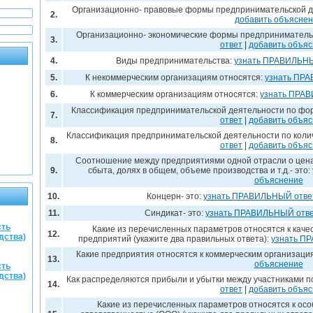
Организационно- правовые формы предпринимательской д
2.
добавить объясне
Организационно- экономические формы предприниматель
3.
ответ
|
добавить объя
4.
Виды предпринимательства:
узнать ПРАВИЛЬНЫ
5.
К некоммерческим организациям относятся:
узнать ПР
6.
К коммерческим организациям относятся:
узнать ПРА
Классификация предпринимательской деятельности по фо
7.
ответ
|
добавить объя
Классификация предпринимательской деятельности по колич
8.
ответ
|
добавить объя
Соотношение между предприятиями одной отрасли о ценах
9.
сбыта, долях в общем, объеме производства и т.д.- это:
объяснение
10.
Концерн- это:
узнать ПРАВИЛЬНЫЙ отве
11.
Синдикат- это:
узнать ПРАВИЛЬНЫЙ отв
сть
Какие из перечисленных параметров относятся к кач
12.
дства)
предприятий (укажите два правильных ответа):
узнать П
Какие предприятия относятся к коммерческим организаци
13.
объяснение
сть
дства)
Как распределяются прибыли и убытки между участниками п
14.
ответ
|
добавить объя
Какие из перечисленных параметров относятся к ос