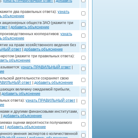
):
узнать ПРАВИЛЬНЫЙ ответ
|
добавить
кажите два правильных ответа):
узнать
ь объяснение
 акционерных обществ ЗАО (укажите три
твет
|
добавить объяснение
 производственных кооперативов:
узнать
ь объяснение
ятие на праве хозяйственного ведения без
ЬНЫЙ ответ
|
добавить объяснение
кротом (укажите три правильных ответа):
вить объяснение
называется:
узнать ПРАВИЛЬНЫЙ ответ
|
ние
тельской деятельности сохраняет свою
РАВИЛЬНЫЙ ответ
|
добавить объяснение
ышающих величину ожидаемой прибыли,
|
добавить объяснение
ьных ответа):
узнать ПРАВИЛЬНЫЙ ответ
|
ние
нками и другими финансовыми институтами,
т
|
добавить объяснение
риемах оценки вероятности получаемого
ет
|
добавить объяснение
нного мнения экспертов о количественной