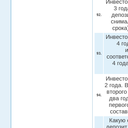
Инвесто
3 год
депоз
92.
снима
срока
Инвесто
4 го
93.
соответ
4 год
Инвесто
2 года. 
второго
94.
два го
первог
соста
Какую 
депозит