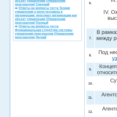
II
объект управления (Управление
6.
персоналом) Средний
Ответы на вопросы теста Теория
IV. 
управления о роли человека в
организации: персонал организации как
выс
объект управления (Управление
персоналом) Полный
Ответы на вопросы теста
Функциональная структура системы
В рамка
управления персоналом (Управление
между р
персоналом) Легкий
7.
Под не
8.
у
Концеп
9.
относит
Су
10.
Агент
11.
Агент
12.