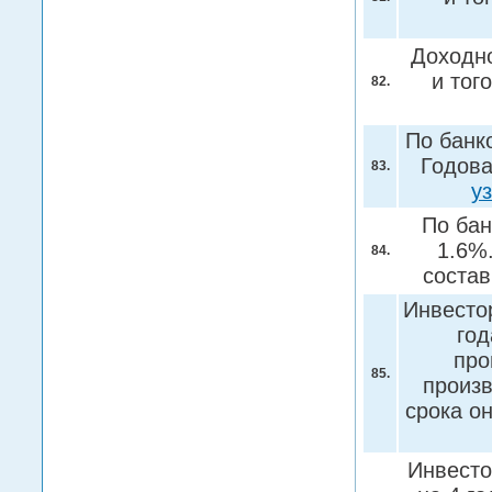
Доходно
и тог
82.
По банк
Годова
83.
у
По бан
1.6%
84.
соста
Инвестор
год
про
85.
произв
срока о
Инвесто