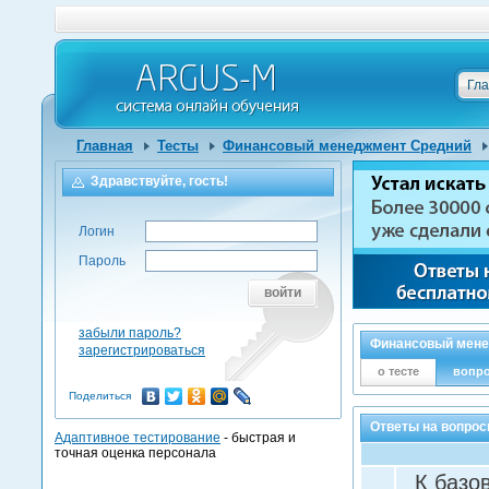
Гл
Главная
Тесты
Финансовый менеджмент Средний
Здравствуйте, гость!
Логин
Пароль
войти
забыли пароль?
Финансовый мене
зарегистрироваться
о тесте
вопр
Поделиться
Ответы на вопро
Адаптивное тестирование
- быстрая и
точная оценка персонала
К базо