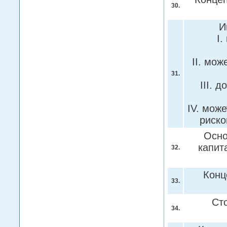
30.
И
I
II. мо
31.
III. 
IV. мож
риск
Осно
капит
32.
Конц
33.
Ст
34.