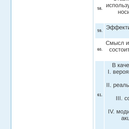
использ
58.
нос
Эффекти
59.
Смысл и
состоит
60.
В кач
I. веро
II. реа
61.
III.
IV. мо
ак