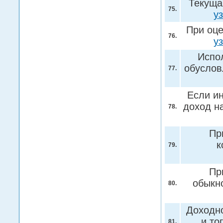
Текуща
75.
у
При оце
76.
у
Испо
обуслов
77.
Если и
доход н
78.
Пр
к
79.
Пр
обыкн
80.
Доходно
и то
81.