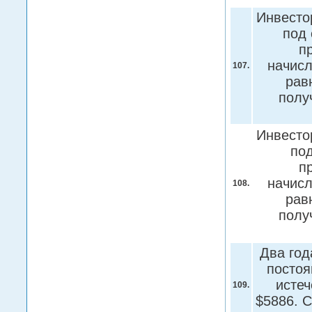
Инвесто
под 
п
начисл
107.
рав
полу
Инвесто
под
п
начисл
108.
рав
полу
Два год
постоя
истеч
109.
$5886. 