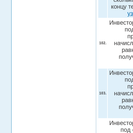
концу т
у
Инвесто
по
п
начисл
102.
рав
полу
Инвесто
по
п
начисл
103.
рав
полу
Инвесто
под 