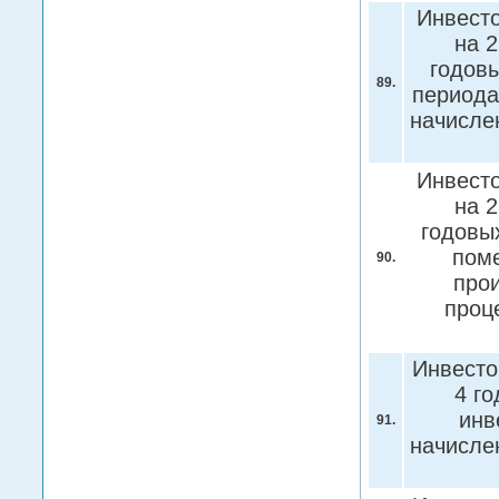
Инвесто
на 2
годовы
89.
периода
начисле
Инвесто
на 2
годовых
поме
90.
прои
проц
Инвесто
4 го
инв
91.
начисле