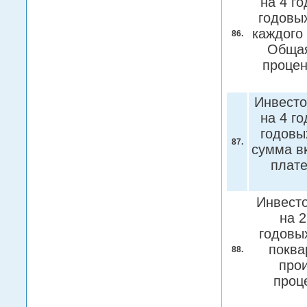
на 4 г
годовых
каждого
86.
Общая
процен
Инвесто
на 4 г
годовы
87.
сумма в
плат
Инвесто
на 2
годовых
поква
88.
прои
проц