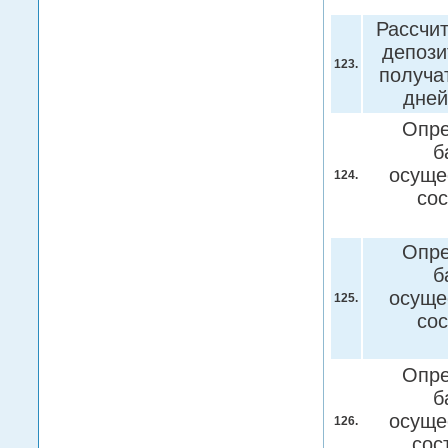
Рассчит
депози
123.
получа
дне
Опре
б
осуще
124.
сос
Опре
б
осуще
125.
сос
Опре
б
осуще
126.
сос