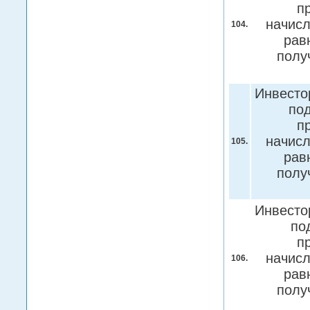
п
начисл
104.
рав
полу
Инвесто
под
п
начисл
105.
рав
полу
Инвесто
по
п
начисл
106.
рав
полу