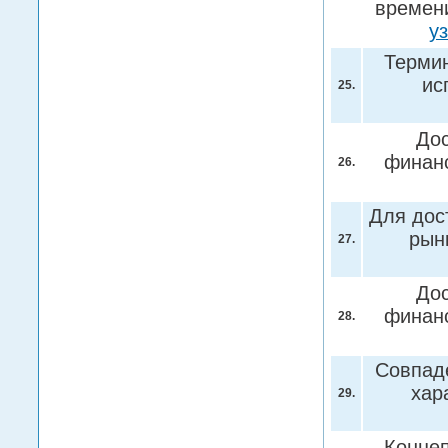
времени
у
Термин
ис
25.
До
финан
26.
Для дос
рын
27.
До
финан
28.
Совпад
хар
29.
Концеп