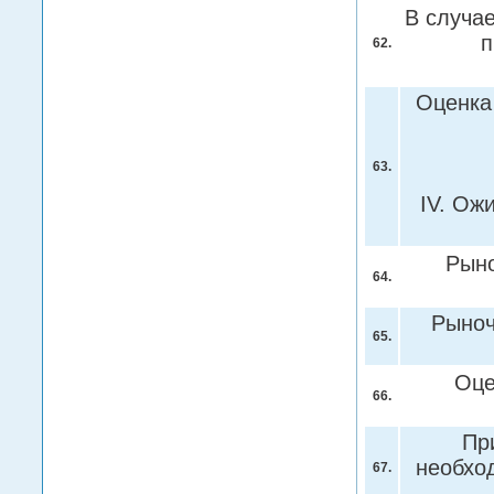
В случа
п
62.
Оценка
63.
IV. Ож
Рыно
64.
Рыноч
65.
Оце
66.
Пр
необхо
67.