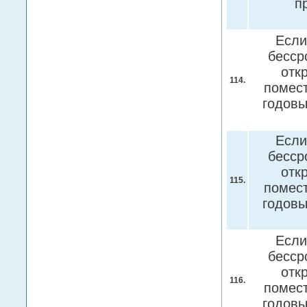
п
Если
бесср
отк
114.
помест
годов
Если
бесср
отк
115.
помест
годов
Если
бесср
отк
116.
помест
годов