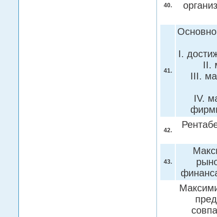
органи
40.
Основно
I. дост
II
41.
III. 
IV. 
фир
Рентаб
42.
Макс
рыно
43.
финанс
Максими
пред
совпа