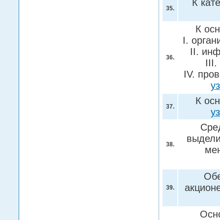
К кат
35.
К ос
I. орга
II. и
36.
III
IV. про
у
К ос
37.
у
Сре
выдели
38.
ме
Обе
акцион
39.
Осн