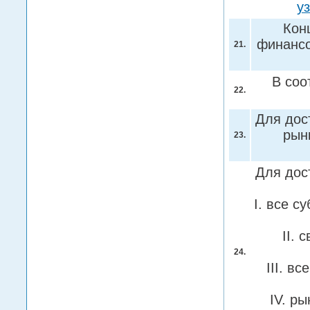
у
Кон
финансо
21.
В соо
22.
Для дос
рын
23.
Для дос
I. все 
II.
24.
III. в
IV. р