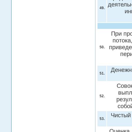
деятель
49.
ин
При пр
потока
приведе
50.
пер
Денежн
51.
Совок
выпл
52.
резул
собо
Чистый
53.
Оценка 