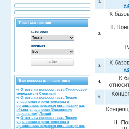
1.
у
К базо
Поиск материалов
II. Ко
категория
2.
предмет
I
К базо
найти
3.
у
К б
Еще вопросы для подготовки
4.
относи
Ответы на вопросы теста Финансовый
Конце
менеджмент Сложный
5.
Ответы на вопросы теста Теория
управления о роли человека в
организации: персонал организации как
Концепц
объект управления (Управление
персоналом) Легкий
Ответы на вопросы теста Теория
II. П
управления о роли человека в
организации: персонал организации как