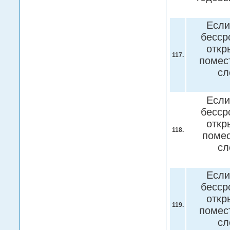
Если
бесср
откр
117.
помес
сл
Если
бесср
откр
118.
помес
сл
Если
бесср
откр
119.
помес
сл