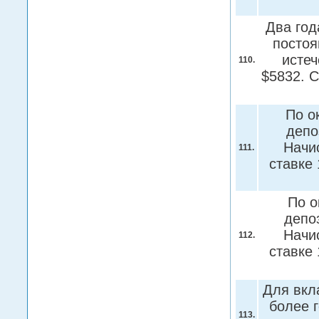
Два год
постоя
истеч
110.
$5832. 
По о
депо
Начи
111.
ставке
По о
депо
Начи
112.
ставке
Для вкл
более 
113.