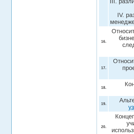
III. раз
IV. р
менедж
Относит
бизн
16.
сле
Относи
про
17.
Ко
18.
Альт
19.
у
Конце
уч
20.
исполь