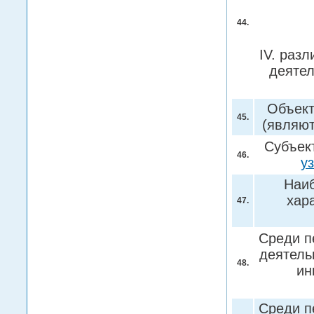
44.
IV. раз
деяте
Объект
45.
(являю
Субъек
46.
у
Наиб
хар
47.
Среди п
деятель
48.
ин
Среди п