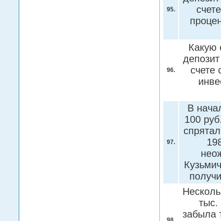
счете
95.
процен
Какую 
депозит
счете 
96.
инве
В нача
100 руб
спрятал
19
97.
нео
Кузьмич
получ
Несколь
тыс.
забыла 
98.