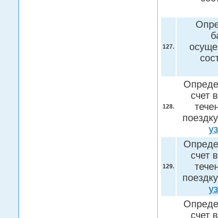
Опре
б
осуще
127.
сос
Опреде
счет 
тече
128.
поездку
у
Опреде
счет 
тече
129.
поездку
у
Опреде
счет 