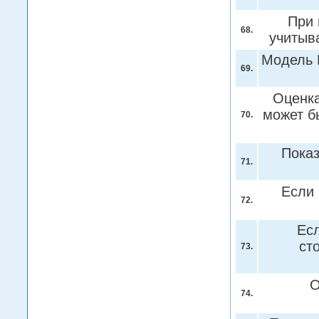
При 
68.
учитыв
Модель 
69.
Оценка
может б
70.
Показ
71.
Если 
72.
Есл
ст
73.
О
74.