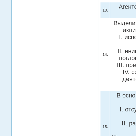
Агент
13.
Выдели
акци
I. ис
II. и
14.
погло
III. п
IV. 
деят
В осн
I. от
II. 
15.