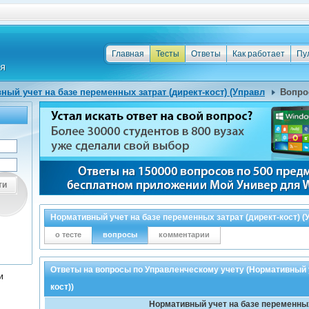
Главная
Тесты
Ответы
Как работает
Пу
ный учет на базе переменных затрат (директ-кост) (Управл
Вопро
ти
Нормативный учет на базе переменных затрат (директ-кост) (
о тесте
вопросы
комментарии
Ответы на вопросы по Управленческому учету (Нормативный у
и
кост))
Нормативный учет на базе переменных