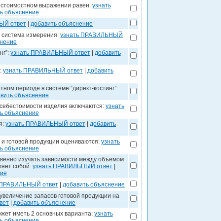
в стоимостном выражении равен:
узнать
ь объяснение
ЫЙ ответ
|
добавить объяснение
о система измерения:
узнать ПРАВИЛЬНЫЙ
снение
нг”:
узнать ПРАВИЛЬНЫЙ ответ
|
добавить
:
узнать ПРАВИЛЬНЫЙ ответ
|
добавить
ном периоде в системе “директ-костинг”:
вить объяснение
 себестоимости изделия включаются:
узнать
ь объяснение
я:
узнать ПРАВИЛЬНЫЙ ответ
|
добавить
 и готовой продукции оцениваются:
узнать
ь объяснение
твенно изучать зависимости между объемом
ляет собой:
узнать ПРАВИЛЬНЫЙ ответ
|
ние
 ПРАВИЛЬНЫЙ ответ
|
добавить объяснение
 увеличение запасов готовой продукции на
вет
|
добавить объяснение
ожет иметь 2 основных варианта:
узнать
ь объяснение