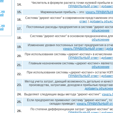
кий
Числитель в формуле расчета точки нулевой прибыли 
14.
ПРАВИЛЬНЫЙ ответ
|
добавит
 на
15.
Маржинальная прибыль – это:
узнать ПРАВИЛЬН
кий
Система “директ-костинг” в современном представлении эт
16.
ответ
|
добавить объя
 на
Постоянные расходы предприятия в системе “директ-кости
17.
кий
объяснение
Система “директ-костинг” в основном предназначена для
18.
объяснение
Изменение уровня постоянных затрат предприятия в отчет
19.
узнать ПРАВИЛЬНЫЙ ответ
|
доба
При использовании системы «директ-костинг» в исчислении
20.
ПРАВИЛЬНЫЙ ответ
|
добавит
Главным назначением системы «директ-костинг» являетс
21.
объяснение
При использовании системы «директ-костинг» остатки НЗП
22.
ПРАВИЛЬНЫЙ ответ
|
добавит
Метод учета затрат, дающий возможность детально и качес
23.
производства, затратами, доходом и прибылью представ
добавить объясне
24.
Выделяют следующие виды метода “директ-костинг”:
узнать
Если предприятие применяет систему “директ-костинг”, то
25.
складах приведет:
узнать ПРАВИЛЬНЫЙ от
По степени дифференциации затрат “директ-костинг” м
26.
ПРАВИЛЬНЫЙ ответ
|
добавит