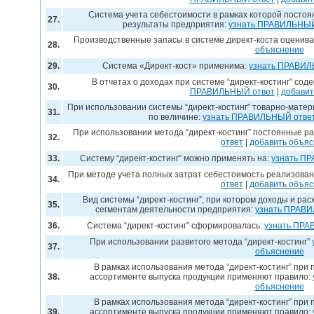
Система учета себестоимости в рамках которой пост
27.
результаты предприятия:
узнать ПРАВИЛЬНЫЙ
Производственные запасы в системе директ-коста оценив
28.
объяснение
29.
Система «Директ-кост» применима:
узнать ПРАВИЛ
В отчетах о доходах при системе “директ-костинг” со
30.
ПРАВИЛЬНЫЙ ответ
|
добавит
При использовании системы “директ-костинг” товарно-мате
31.
по величине:
узнать ПРАВИЛЬНЫЙ отве
При использовании метода “директ-костинг” постоянные р
32.
ответ
|
добавить объя
33.
Систему “директ-костинг” можно применять на:
узнать П
При методе учета полных затрат себестоимость реализован
34.
ответ
|
добавить объя
Вид системы “директ-костинг”, при котором доходы и р
35.
сегментам деятельности предприятия:
узнать ПРАВ
36.
Система “директ-костинг” сформировалась:
узнать ПРА
При использовании развитого метода “директ-костинг”
37.
объяснение
В рамках использования метода “директ-костинг” при
38.
ассортименте выпуска продукции применяют правило:
объяснение
В рамках использования метода “директ-костинг” при
39.
ассортименте выпуска продукции применяют правило: