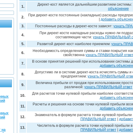
Директ-кост является дальнейшим развитием системы:
1.
объяснение
При директ-косте постоянные (накладные) расходы предпри
2.
|
добавить объясне
3.
Постоянные расходы в директ-косте зависят:
узнать ПР
При директ-косте накладные расходы нужно ли подра
4.
составляющие части:
узнать ПРАВИЛЬНЫЙ о
5.
Развитой директ-кост наиболее приемлем:
узнать ПРА
Необходимость определения суммы и ставки покрытия на
6.
свойственна
узнать ПРАВИЛЬНЫЙ отве
В основе принятия решений при использовании системы д
7.
добавить объясне
Допустимо ли в системе директ-коста исчислять суммы и
8.
предприятием:
узнать ПРАВИЛЬНЫЙ отв
Величина прибыли от продаж при использовании простог
9.
различной:
узнать ПРАВИЛЬНЫЙ ответ
Для расчетов точки нулевой прибыли наиболее соответст
10.
енных
добавить объясне
кий
Расчеты и решения на основе точки нулевой прибыли во
11.
добавить объясне
енных
Знаменатель в формуле расчета точки нулевой прибыли
12.
кий
ПРАВИЛЬНЫЙ ответ
|
добавит
Числитель в формуле расчета точки нулевой прибыли 
13.
 на
ПРАВИЛЬНЫЙ ответ
|
добавит