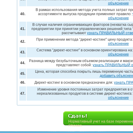
объяснение
В рамках использования метода учета полных затрат п
40.
ассортименте выпуска продукции применяют правило:
объяснение
В случае наличия ограничивающих факторов (нехватка сыр
41.
предприятии при принятии управленческих решений типа “
рассчитывают
узнать ПРАВИЛЬНЫЙ отве
При применении метода “директ-костинг” цену продукта
42.
объяснение
Система “директ-костинг” в основном ориентирована на
43.
объяснение
Разница между безубыточным объемом реализации и макс
44.
представляет собой:
узнать ПРАВИЛЬНЫЙ о
Цена, которая способна покрыть лишь переменную часть
45.
добавить объясне
46.
Директ-костинг в основном предназначен для:
узнать ПР
Изменение уровня постоянных затрат предприятия в о
47.
нереализованных продуктов в системе директ-костинга
объяснение
Нормативный учет на базе переменны
(Управл