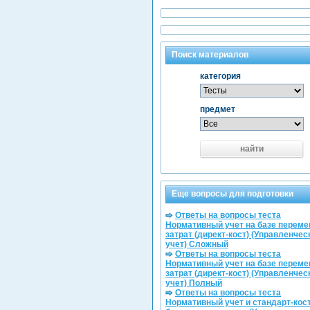
Поиск материалов
категория
предмет
найти
Еще вопросы для подготовки
Ответы на вопросы теста
Нормативный учет на базе перем
затрат (директ-кост) (Управленчес
учет) Сложный
Ответы на вопросы теста
Нормативный учет на базе перем
затрат (директ-кост) (Управленчес
учет) Полный
Ответы на вопросы теста
Нормативный учет и стандарт-кост