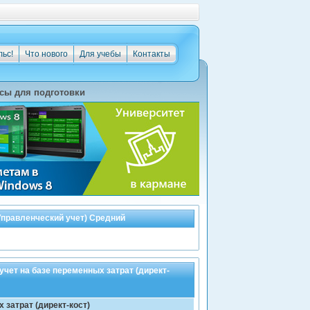
льс!
Что нового
Для учебы
Контакты
сы для подготовки
Управленческий учет) Средний
чет на базе переменных затрат (директ-
 затрат (директ-кост)