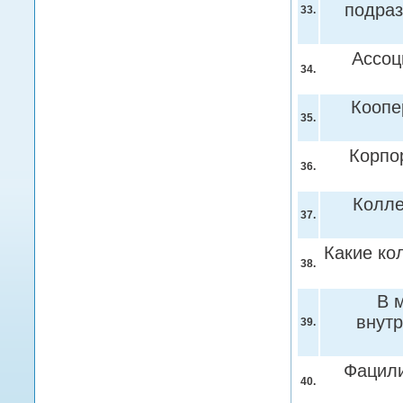
подраз
33.
Ассоц
34.
Коопе
35.
Корпо
36.
Колле
37.
Какие ко
38.
В 
внут
39.
Фацил
40.