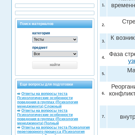
временн
1.
Стре
Поиск материалов
2.
категория
К возни
3.
предмет
Фаза стр
4.
уз
найти
Ма
5.
Еще вопросы для подготовки
Реорган
конфликт
6.
Ответы на вопросы теста
Психологические особенности
поведения в группах (Психология
менеджмента) Сложный
Ответы на вопросы теста
Психологические особенности
внут
7.
поведения в группах (Психология
менеджмента) Полный
Ответы на вопросы теста Психология
переговорного процесса (Психология