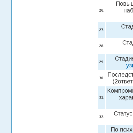
Повыш
на
26.
Ста
27.
Ста
28.
Стадия
29.
уз
Последст
30.
(2отве
Компроми
хара
31.
Статус
32.
По псих