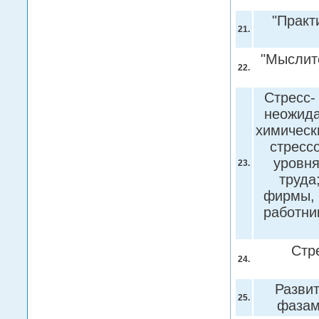
"Практ
21.
"Мыслит
22.
Стресс-
неожида
химическ
стрессо
уровня
23.
труда
фирмы, 
работни
Стр
24.
Развит
25.
фаза