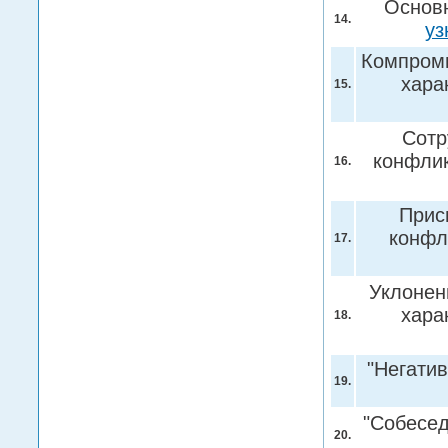
Основ
14.
уз
Компроми
хара
15.
Сотр
конфлик
16.
Прис
конфл
17.
Уклонен
хара
18.
"Негати
19.
"Собесед
20.