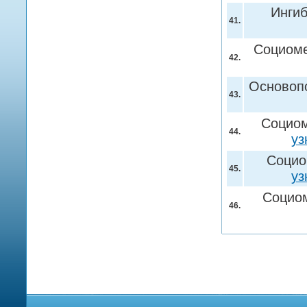
Инги
41.
Социоме
42.
Основопо
43.
Социом
44.
уз
Социо
45.
уз
Социом
46.