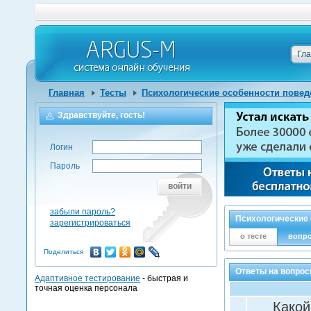
Гл
Главная
Тесты
Психологические особенности поведе
Здравствуйте, гость!
Логин
Пароль
войти
забыли пароль?
Психологические 
зарегистрироваться
о тесте
вопр
Поделиться
Ответы на вопрос
Адаптивное тестирование
- быстрая и
точная оценка персонала
Какой