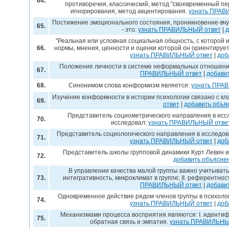
64.
противоречия, классический, метод "своевременный пе
игнорирования, метод акцентирования.
узнать ПРАВ
Постижение эмоционального состояния, проникновение-вчу
65.
- это:
узнать ПРАВИЛЬНЫЙ ответ
|
д
"Реальная или условная социальная общность, с которой и
66.
нормы, мнения, ценности и оценки которой он ориентируетс
узнать ПРАВИЛЬНЫЙ ответ
|
доб
Положение личности в системе неформальных отношен
67.
ПРАВИЛЬНЫЙ ответ
|
добави
68.
Синонимом слова конформизм является:
узнать ПРА
Изучение конформности в истории психологии связано с к
69.
ответ
|
добавить объя
Представитель социометрического направления в исс
70.
исследовал:
узнать ПРАВИЛЬНЫЙ отве
Представитель социологического направления в исследов
71.
узнать ПРАВИЛЬНЫЙ ответ
|
доб
Представитель школы групповой динамики Курт Левин 
72.
добавить объясне
В управлении качества малой группы важно учитывать:
73.
интегративность, микроклимат в группе; II. референтно
ПРАВИЛЬНЫЙ ответ
|
добави
Одновременное действие рядом членов группы в психоло
74.
узнать ПРАВИЛЬНЫЙ ответ
|
доб
Механизмами процесса восприятия являются: I. идентифи
75.
обратная связь и эмпатия.
узнать ПРАВИЛЬНЫ