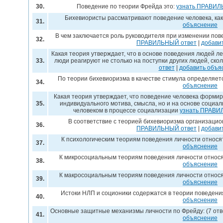
30.
Поведение по теории Фрейда это:
узнать ПРАВИЛ
Бихевиористы рассматривают поведение человека, ка
31.
объяснение
В чем заключается роль руководителя при изменении пов
32.
ПРАВИЛЬНЫЙ ответ
|
добави
Какая теория утверждает, что в основе поведения людей ле
33.
люди реагируют не столько на поступки других людей, ско
ответ
|
добавить объя
По теории бихевиоризма в качестве стимула определяет
34.
объяснение
Какая теория утверждает, что поведение человека формир
35.
индивидуального мотива, смысла, но и на основе социа
человеком в процессе социализации
узнать ПРАВИ
В соответствие с теорией бихевиоризма организаци
36.
ПРАВИЛЬНЫЙ ответ
|
добави
К психологическим теориям поведения личности относя
37.
объяснение
К микросоциальным теориям поведения личности относ
38.
объяснение
К макросоциальным теориям поведения личности относ
39.
объяснение
Истоки НЛП и соционики содержатся в теории поведени
40.
объяснение
Основные защитные механизмы личности по Фрейду: (7 отв
41.
объяснение