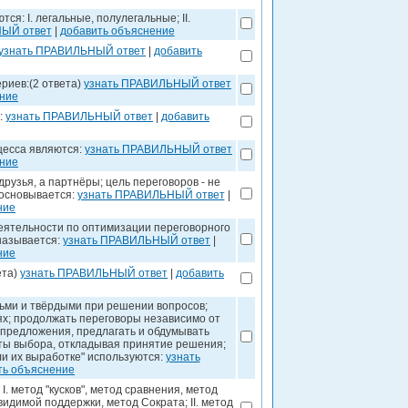
я: I. легальные, полулегальные; II.
НЫЙ ответ
|
добавить объяснение
узнать ПРАВИЛЬНЫЙ ответ
|
добавить
риев:(2 ответа)
узнать ПРАВИЛЬНЫЙ ответ
ение
:
узнать ПРАВИЛЬНЫЙ ответ
|
добавить
цесса являются:
узнать ПРАВИЛЬНЫЙ ответ
ение
друзья, а партнёры; цель переговоров - не
 основывается:
узнать ПРАВИЛЬНЫЙ ответ
|
ние
еятельности по оптимизации переговорного
 называется:
узнать ПРАВИЛЬНЫЙ ответ
|
ние
ета)
узнать ПРАВИЛЬНЫЙ ответ
|
добавить
дьми и твёрдыми при решении вопросов;
ях; продолжать переговоры независимо от
е предложения, предлагать и обдумывать
ты выбора, откладывая принятие решения;
и их выработке" используются:
узнать
ть объяснение
I. метод "кусков", метод сравнения, метод
 видимой поддержки, метод Сократа; II. метод