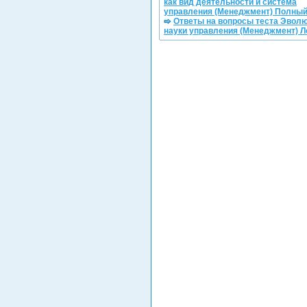
как вид деятельности и система
управления (Менеджмент) Полны
Ответы на вопросы теста Эвол
науки управления (Менеджмент) Л