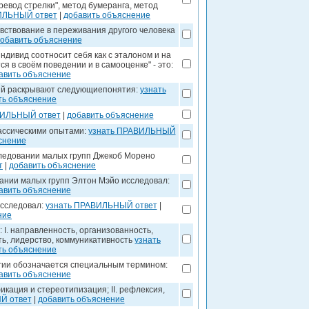
ревод стрелки", метод бумеранга, метод
ИЛЬНЫЙ ответ
|
добавить объяснение
вствование в переживания другого человека
обавить объяснение
ндивид соотносит себя как с эталоном и на
я в своём поведении и в самооценке" - это:
авить объяснение
ий раскрывают следующиепонятия:
узнать
ть объяснение
ВИЛЬНЫЙ ответ
|
добавить объяснение
лассическими опытами:
узнать ПРАВИЛЬНЫЙ
снение
ледовании малых групп Джекоб Морено
т
|
добавить объяснение
ании малых групп Элтон Мэйо исследовал:
авить объяснение
исследовал:
узнать ПРАВИЛЬНЫЙ ответ
|
ние
 I. направленность, организованность,
сть, лидерство, коммуникативность
узнать
ть объяснение
гии обозначается специальным термином:
авить объяснение
кация и стереотипизация; II. рефлексия,
Й ответ
|
добавить объяснение