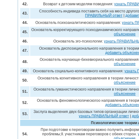
42.
Возврат к детским моделям поведения:
узнать ПРАВ
Способность индивида поставить себя на место другог
43.
ПРАВИЛЬНЫЙ ответ
|
добави
44.
Основатель психоаналитического направления:
узнать 
Основатель корректирующего психодинамического направл
45.
объяснение
46.
Основатель эго-психологии:
узнать ПРАВИЛЬНЫ
Основатель диспозиционального направления в теории
47.
добавить объясне
Основатель научающе-бихевиориального направления
48.
объяснение
49.
Основатель социально-когнитивного направления:
узнать
Основатель когнитивного направления в теории личност
50.
объяснение
Основатель гуманистического направления в теории лично
51.
объяснение
Основатель феноменологическогоо направления в теори
52.
добавить объясне
Заслуга выделения двух базовых типов организации лично
53.
узнать ПРАВИЛЬНЫЙ ответ
|
доб
Психологические теории 
При подготовке к переговорам важно получить информа
54.
проблемы;II. участникам переговоров с обеих сторон.
объяснение