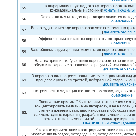
В информационную подготовку переговоров включаютс
55.
конфиденциальные источники
узнать ПРАВИЛЬ
Эффективным методом переговоров является метод:
56.
объяснение
Верно судить о методе переговоров можно с помощью крите
57.
|
добавить объясн
Эффективными считаются переговоры, которые ведут к
58.
объяснение
Важнейшими структурными элементами переговорного про
59.
|
добавить объясн
На этих принципах: "участники переговоров не враги и не 
60.
победа и не хорошие отношения, а разумный компромисс"
добавить объясне
В переговорном процессе применяется специальный вид д
61.
процесса с участием третьей, нейтральной стороны, он
добавить объясне
Потребность в медиации возникает в случаях, когда: (2отв
62.
объяснение
Тактические приёмы: " быть мягким в отношениях с лю
концентрировать внимание на интересах, а не на позици
степени доверия к вам; анализировать и обсуждать вс
63.
взаимовыгодные варианты; разрабатывать многие вариан
настаивать на применении объективных критериев ил
ПРАВИЛЬНЫЙ ответ
|
добави
К технике аргументации и контраргументации относится:: 
"извлечения выводов", метод "да...но", метод опроса, метод