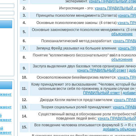
эксперимент.
узнать ПРАВИЛЬНЫЙ отве
2.
Интроспекция - это:
узнать ПРАВИЛЬНЫЙ о
3.
Принципы психологии менеджмента:(2ответа)
узнать П
4.
Основные психологические законы: (4 ответа)
узнать П
Основные закономерности психологии менеджмента: (3 от
5.
объяснение
6.
Психоаналитический метод разработал:
узнать ПРА
7.
Зигмунд Фрейд указывал на большее влияние:
узнать П
Понятие "коллективного бессознательного" ввёл в психоло
8.
объяснение
Заслуга выделения двух базовых типов организации лично
9.
узнать ПРАВИЛЬНЫЙ ответ
|
доб
10.
Основоположником бихейвиоризма является:
узнать П
Кому принадлежит это высказывание: "Человек, который был
11.
склонным вести себя по-прежнему, в лучшем случае он у
ПРАВИЛЬНЫЙ ответ
|
добави
джмент
12.
Джордж Келли является представителем:
узнать ПРА
джмент
13.
Теория социальных ролей принадлежит:
узнать ПРА
Существенный вклад в обоснование роли потребностей
й
14.
поведения людей внёс:
узнать ПРАВИЛЬНЫЙ
джмент
Все поведение человека описывается формулой S -> R с 
15.
ый
добавить объясне
джмент