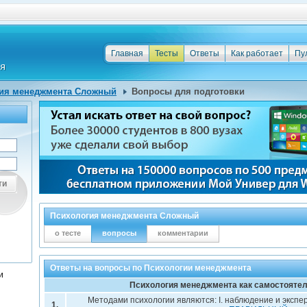
Главная
Тесты
Ответы
Как работает
Пу
ия менеджмента Сложный
Вопросы для подготовки
ти
Психология менеджмента Сложный
о тесте
вопросы
комментарии
Ответы на вопросы по Психологии менеджмента
и
Психология менеджмента как самостоятел
Методами психологии являются: I. наблюдение и экспер
1.