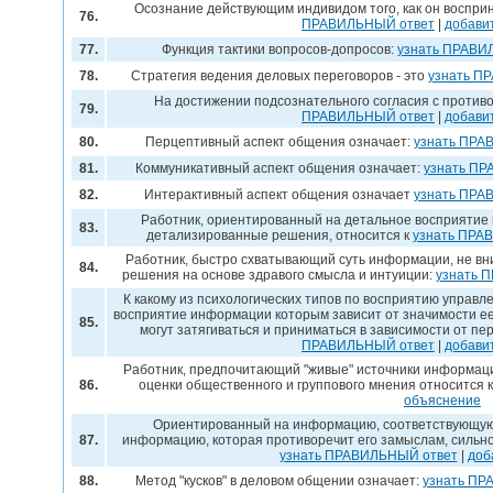
Осознание действующим индивидом того, как он воспр
76.
ПРАВИЛЬНЫЙ ответ
|
добави
77.
Функция тактики вопросов-допросов:
узнать ПРАВИ
78.
Стратегия ведения деловых переговоров - это
узнать П
На достижении подсознательного согласия с против
79.
ПРАВИЛЬНЫЙ ответ
|
добави
80.
Перцептивный аспект общения означает:
узнать ПРА
81.
Коммуникативный аспект общения означает:
узнать ПР
82.
Интерактивный аспект общения означает
узнать ПРА
Работник, ориентированный на детальное восприятие
83.
детализированные решения, относится к
узнать ПРА
Работник, быстро схватывающий суть информации, не в
84.
решения на основе здравого смысла и интуиции:
узнать 
К какому из психологических типов по восприятию управ
восприятие информации которым зависит от значимости е
85.
могут затягиваться и приниматься в зависимости от п
ПРАВИЛЬНЫЙ ответ
|
добави
Работник, предпочитающий "живые" источники информа
86.
оценки общественного и группового мнения относится к
объяснение
Ориентированный на информацию, соответствующую 
87.
информацию, которая противоречит его замыслам, сильно
узнать ПРАВИЛЬНЫЙ ответ
|
доб
88.
Метод "кусков" в деловом общении означает:
узнать ПР