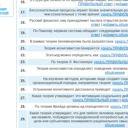
В структуре личности по Фрейду примитивные, инстинктив
16.
ПРАВИЛЬНЫЙ ответ
|
добави
й
юция
Бессознательные процессы играют более значительную ро
17.
егкий
чем сознательные с точки зрения:
узнать ПРАВИЛ
Русский физиолог, ему принадлежит заслуга открытия рол
18.
ответ
|
добавить объя
По Павлову, нервная система обладает следующими осн
19.
ответ
|
добавить объя
20.
В рамках теории бихевиоризма была разработана:
узнать
21.
Теория когнитивистов базируется:
узнать ПРАВИЛ
22.
Этитьюд можно определить, как:
узнать ПРАВИЛЬ
23.
По теории Л. Фестингера:
узнать ПРАВИЛЬНЫ
Теория когнитивистов определяет поведение человека
24.
объяснение
На изучение методов, которыми люди создают соци
25.
организационный порядок, направлена теория:
узнать 
26.
Устранение когнитивного диссонанса приводит:
узнать 
Какая теория утверждает, что мотивацию социального де
27.
узнать ПРАВИЛЬНЫЙ ответ
|
доб
28.
По теории Фрейда уровень ид определяется:
узнать П
Какая теория утверждает, что для любого человека характер
как правило, побуждается определенной потребностью, 
29.
цели или субъективно понимаемого рационального смы
объяснение