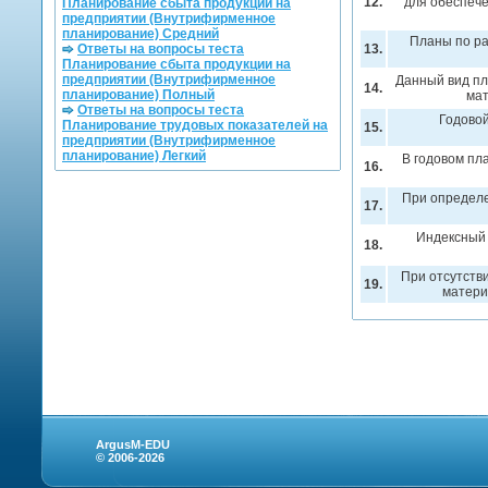
12.
для обеспече
Планирование сбыта продукции на
предприятии (Внутрифирменное
планирование) Средний
Планы по ра
Ответы на вопросы теста
13.
Планирование сбыта продукции на
предприятии (Внутрифирменное
Данный вид пл
14.
планирование) Полный
ма
Ответы на вопросы теста
Годовой
Планирование трудовых показателей на
15.
предприятии (Внутрифирменное
планирование) Легкий
В годовом пл
16.
При определе
17.
Индексный 
18.
При отсутств
19.
матери
ArgusM-EDU
© 2006-2026