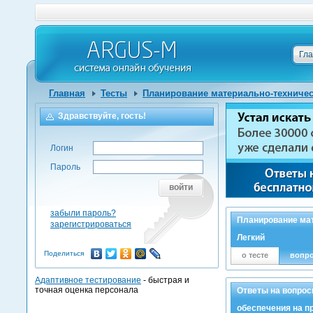
Гл
Главная
Тесты
Планирование материально-техничес
Здравствуйте, гость!
Логин
Пароль
войти
забыли пароль?
Планирование мат
зарегистрироваться
Легкий
Поделиться
о тесте
вопр
Адаптивное тестирование
- быстрая и
точная оценка персонала
Ответы на вопро
обеспечения на п