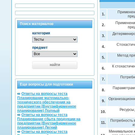
Применен
1.
пре
Применени
Поиск материалов
2.
пре
категория
Детерминиро
3.
Стохастич
4.
предмет
Метод пря
5.
найти
К стохастич
6.
Потребн
7.
Еще вопросы для подготовки
Параметрами
8.
Ответы на вопросы теста
Планирование материально-
Организационн
9.
технического обеспечения на
предприятии (Внутрифирменное
Ресурсы,
планирование) Полный
10.
Ответы на вопросы теста
Планирование сбыта продукции на
Потребность 
11.
предприятии (Внутрифирменное
и
планирование) Легкий
Минимальное к
Ответы на вопросы теста