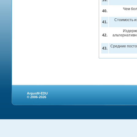
39.
Чем бол
40.
Стоимость и
41.
Издержк
42.
альтернативн
Средние посто
43.
ArgusM-EDU
© 2006-2026