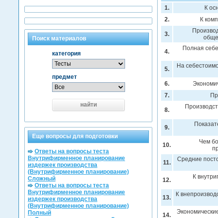
1.
К ос
2.
К ком
Производ
3.
обще
Поиск материалов
Полная себе
4.
категория
На себестоимо
5.
предмет
6.
Экономич
7.
Пр
найти
Производст
8.
Показат
9.
Еще вопросы для подготовки
Чем бо
10.
п
Ответы на вопросы теста
Внутрифирменное планирование
Средние посто
11.
издержек производства
(Внутрифирменное планирование)
К внутри
Сложный
12.
Ответы на вопросы теста
Внутрифирменное планирование
К внепроизвод
13.
издержек производства
(Внутрифирменное планирование)
Экономические
Полный
14.