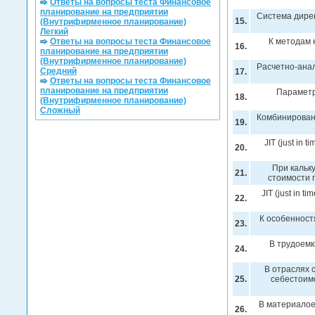
Ответы на вопросы теста Финансовое
планирование на предприятии
Система дирек
15.
(Внутрифирменное планирование)
Легкий
Ответы на вопросы теста Финансовое
К методам 
16.
планирование на предприятии
(Внутрифирменное планирование)
Расчетно-ана
Средний
17.
Ответы на вопросы теста Финансовое
планирование на предприятии
Параметр
18.
(Внутрифирменное планирование)
Сложный
Комбинирован
19.
JIT (just in
20.
При кальк
21.
стоимости 
JIT (just in
22.
К особенностя
23.
В трудоемк
24.
В отраслях 
25.
себестоим
В материалое
26.