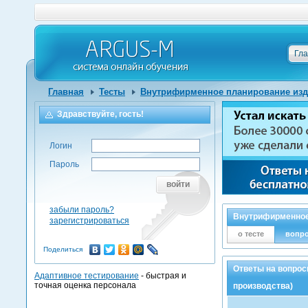
Гл
Главная
Тесты
Внутрифирменное планирование изд
Здравствуйте, гость!
Логин
Пароль
войти
забыли пароль?
Внутрифирменное
зарегистрироваться
о тесте
вопр
Поделиться
Ответы на вопро
Адаптивное тестирование
- быстрая и
точная оценка персонала
производства)