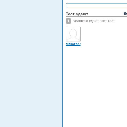
Тест сдают
В
1
человека сдают этот тест
diskozohan