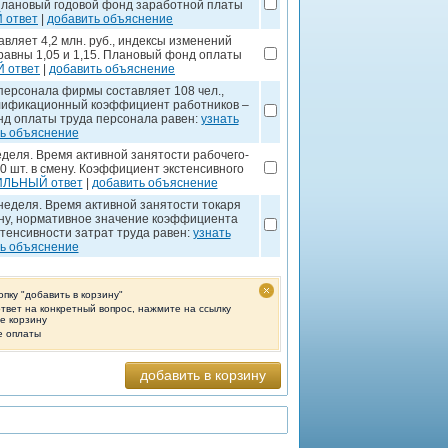
. Плановый годовой фонд заработной платы
 ответ
|
добавить объяснение
вляет 4,2 млн. руб., индексы изменений
равны 1,05 и 1,15. Плановый фонд оплаты
 ответ
|
добавить объяснение
ерсонала фирмы составляет 108 чел.,
алификационный коэффициент работников –
нд оплаты труда персонала равен:
узнать
ь объяснение
деля. Время активной занятости рабочего-
00 шт. в смену. Коэффициент экстенсивного
ИЛЬНЫЙ ответ
|
добавить объяснение
еделя. Время активной занятости токаря
мену, нормативное значение коэффициента
тенсивности затрат труда равен:
узнать
ь объяснение
опку "добавить в корзину"
ответ на конкретный вопрос, нажмите на ссылку
те корзину
е оплаты
добавить в корзину