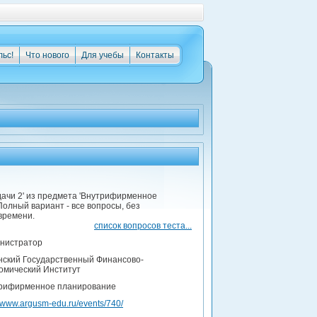
льс!
Что нового
Для учебы
Контакты
адачи 2' из предмета 'Внутрифирменное
Полный вариант - все вопросы, без
времени.
список вопросов теста...
нистратор
нский Государственный Финансово-
омический Институт
рифирменное планирование
//www.argusm-edu.ru/events/740/