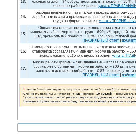
13.
часовая ставка – 34 руб./ч., премиальный процент – 15 %
основных рабочих равен:
узнать ПРАВИЛЬНЫЙ
Базовая величина оплаты труда в предыдущем году соста
14.
заработной платы и производительности в плановом году 
труда на фирме составит:
узнать ПРАВИЛЬНЫЙ
Общая численность промышленно-производственного п
минимальный размер оплаты труда – 600 руб., средний кв
15.
1,07, премиальный процент – 10 %. Плановый годовой фо
ПРАВИЛЬНЫЙ ответ
|
добавит
Режим работы фирмы – пятидневная 40-часовая рабочая не
16.
станочника составляет 0,4 мин./шт., норма выработки – 15
использования рабочего времени равен:
узнать ПРАВ
Режим работы фирмы – пятидневная 40-часовая рабочая н
составляет 0,55 мин./шт., норма выработки – 900 шт. в с
17.
занятости для механообработки – 0,87. Коэффициент ин
ПРАВИЛЬНЫЙ ответ
|
добавит
!
- для добавления вопросов в корзину отметьте их "галочкой" и нажмите кн
Стоимость правильных ответов на один вопрос -
10 рублей
. Чтобы узнать 
"узнать правильные ответы" рядом с вопросом, в других случаях используй
Внимание! Правильные ответы будут высланы на
email
, указанный в форм