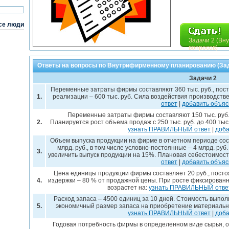
се люди
Задачи 2 (Вн
вопросов)
Ответы на вопросы по Внутрифирменному планированию (Зад
Задачи 2
Переменные затраты фирмы составляют 360 тыс. руб., посто
1.
реализации – 600 тыс. руб. Сила воздействия производств
ответ
|
добавить объя
Переменные затраты фирмы составляют 150 тыс. руб.,
2.
Планируется рост объема продаж с 250 тыс. руб. до 400 тыс
узнать ПРАВИЛЬНЫЙ ответ
|
доба
Объем выпуска продукции на фирме в отчетном периоде соста
млрд. руб., в том числе условно-постоянные – 4 млрд. ру
3.
увеличить выпуск продукции на 15%. Плановая себестоимост
ответ
|
добавить объя
Цена единицы продукции фирмы составляет 20 руб., посто
4.
издержки – 80 % от продажной цены. При росте фиксированн
возрастет на:
узнать ПРАВИЛЬНЫЙ отве
Расход запаса – 4500 единиц за 10 дней. Стоимость выпол
5.
экономичный размер запаса на приобретение материальны
узнать ПРАВИЛЬНЫЙ ответ
|
доба
Годовая потребность фирмы в определенном виде сырья, о