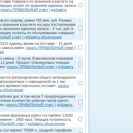
ставке товаров и их хранению в расчете на
 текущих затрат по хранению единицы запаса
:
узнать ПРАВИЛЬНЫЙ ответ
|
добавить
его закупки, равна 785 млн. руб. Размер
их хранению в расчете на одну поставляемую
о хранению единицы запаса – 3 тыс. руб. в
 текущие затраты по обслуживанию товарных
ЛЬНЫЙ ответ
|
добавить объяснение
012 единиц, время на поставку – 15 дней,
о заказа равен:
узнать ПРАВИЛЬНЫЙ ответ
|
ние
 смены – 8 часов. В високосном плановом
 112 дней. Процент планируемых текущих
вен:
узнать ПРАВИЛЬНЫЙ ответ
|
добавить
руется распределение общего календарного
едпраздничных с сокращенной на 1 час
го времени персонала составит:
узнать
ь объяснение
бочих дня, в том числе 7 предпраздничных
ячное количество рабочих часов одного
вно:
узнать ПРАВИЛЬНЫЙ ответ
|
добавить
нения фрезерных работ составляет 12000
ремени – 2400 часа. Текущая потребность
ИЛЬНЫЙ ответ
|
добавить объяснение
 составляет 70000 ч., средняя тарифная