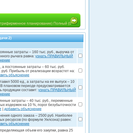
утрифирменное планирование) Полный (0
ачи 2)
янные затраты – 160 тыс. руб., выручка от
енного рычага равна:
узнать ПРАВИЛЬНЫЙ
снение
 а постоянные затраты – 60 тыс. руб.
. руб. Прибыль от реализации возрастет на:
вить объяснение
вил 5000 ед., а затраты на ее выпуск – 10
б. В плановом периоде предусматривается
ь продукции составит:
узнать ПРАВИЛЬНЫЙ
снение
янные затраты – 40 тыс. руб., переменные
ых издержек на 10 %, порог безубыточности
т
|
добавить объяснение
нения одного заказа – 2500 руб. Наиболее
х ресурсов (по формуле Уилсона) равен:
вить объяснение
пределяющая объем его закупки, равна 25