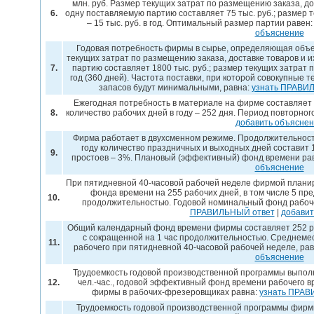
млн. руб. Размер текущих затрат по размещению заказа, до
6.
одну поставляемую партию составляет 75 тыс. руб.; размер
– 15 тыс. руб. в год. Оптимальный размер партии равен
объяснение
Годовая потребность фирмы в сырье, определяющая объем 
текущих затрат по размещению заказа, доставке товаров и 
7.
партию составляет 1800 тыс. руб.; размер текущих затрат п
год (360 дней). Частота поставки, при которой совокупные
запасов будут минимальными, равна:
узнать ПРАВИ
Ежегодная потребность в материале на фирме составляет 1
8.
количество рабочих дней в году – 252 дня. Период повторног
добавить объясне
Фирма работает в двухсменном режиме. Продолжительность
году количество праздничных и выходных дней составит
9.
простоев – 3%. Плановый (эффективный) фонд времени ра
объяснение
При пятидневной 40-часовой рабочей неделе фирмой плани
фонда времени на 255 рабочих дней, в том числе 5 пр
10.
продолжительностью. Годовой номинальный фонд рабоче
ПРАВИЛЬНЫЙ ответ
|
добавит
Общий календарный фонд времени фирмы составляет 252 ра
с сокращенной на 1 час продолжительностью. Среднемес
11.
рабочего при пятидневной 40-часовой рабочей неделе, ра
объяснение
Трудоемкость годовой производственной программы выпол
12.
чел.-час., годовой эффективный фонд времени рабочего в
фирмы в рабочих-фрезеровщиках равна:
узнать ПРАВ
Трудоемкость годовой производственной программы фирмы