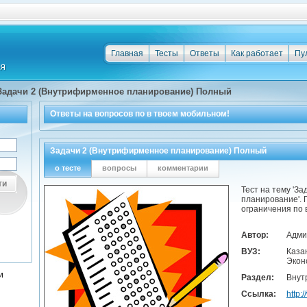
Главная
Тесты
Ответы
Как работает
Пу
Задачи 2 (Внутрифирменное планирование) Полный
Ответы на
вопросов по
в твоем мобильном!
Задачи 2 (Внутрифирменное планирование) Полный
о тесте
вопросы
комментарии
ти
Тест на тему 'З
планирование'. 
ограничения по 
Автор:
Адми
ВУЗ:
Каза
Экон
и
Раздел:
Внут
Ссылка:
http: