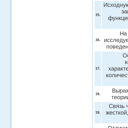
Исходную
за
35.
функци
На
исследу
36.
поведе
О
к
характ
37.
количес
Выраж
38.
теор
Связь 
жесткой
39.