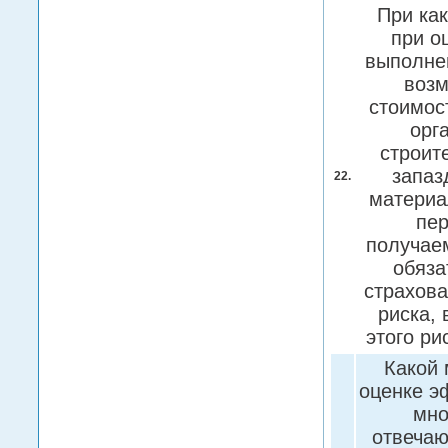
При ка
при о
выполне
возм
стоимос
орг
строит
запаз
22.
материа
пер
получае
обяза
страхова
риска,
этого ри
Какой 
оценке э
мно
отвечаю