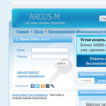
Гл
Главная
Тесты
Прогнозирование (Инновационный м
Здравствуйте, гость!
Логин
Пароль
войти
забыли пароль?
Прогнозирование
зарегистрироваться
о тесте
вопр
Поделиться
Ответы на вопрос
Адаптивное тестирование
- быстрая и
точная оценка персонала
Метод пр