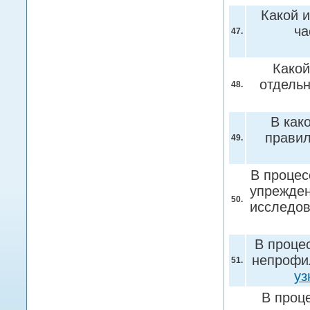
Какой и
ча
47.
Какой
отдель
48.
В как
прави
49.
В процес
упрежден
50.
исследов
В проце
непрофил
51.
уз
В проц