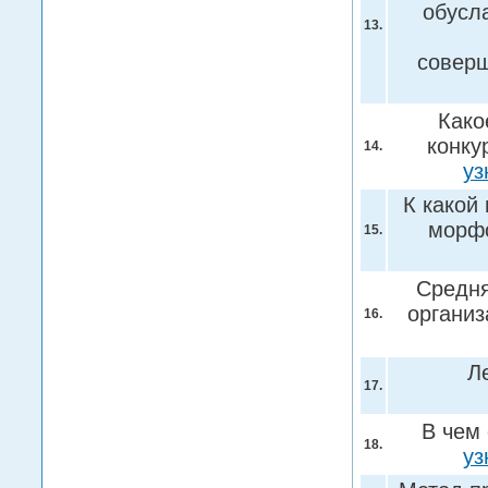
обусл
13.
соверш
Како
конку
14.
уз
К какой
морфо
15.
Средня
организ
16.
Л
17.
В чем
18.
уз