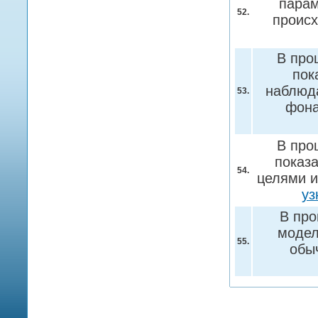
парам
52.
происх
В про
пок
наблюда
53.
фона
В про
показ
54.
целями и
уз
В про
модел
55.
обы