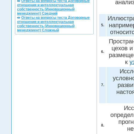
Ответы на вопросы теста Договорные
анализ
отношения и интеллектуальная
собственность (Инновационный
менеджмент) Средний
Иллюстра
Ответы на вопросы теста Договорные
отношения и интеллектуальная
например
5.
собственность (Инновационный
менеджмент) Сложный
относит
Простра
цехов и
6.
размещен
к
у
Иссл
условн
разви
7.
насто
Исс
определ
прогн
8.
не