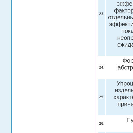
эффек
фактор
23.
отдельны
эффекти
пок
неопр
ожид
Фор
абст
24.
Упрощ
издели
характ
25.
прин
Пу
26.