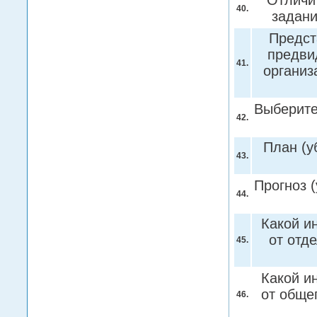
Отличит
40.
задан
Предст
предви
41.
организ
Выберите
42.
План (у
43.
Прогноз 
44.
Какой и
от отд
45.
Какой и
от обще
46.