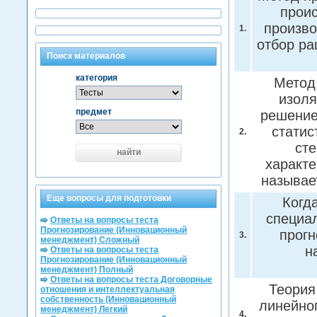
проис
произво
1.
отбор р
Поиск материалов
категория
Метод
изоля
предмет
решение
статис
2.
сте
найти
характе
называе
Еще вопросы для подготовки
Когд
специа
Ответы на вопросы теста
Прогнозирование (Инновационный
прогн
3.
менеджмент) Сложный
н
Ответы на вопросы теста
Прогнозирование (Инновационный
менеджмент) Полный
Ответы на вопросы теста Договорные
Теория
отношения и интеллектуальная
собственность (Инновационный
линейно
менеджмент) Легкий
4.