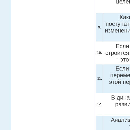
целе
Как
поступа
9.
изменени
Если
строится
10.
- эт
Если
переме
11.
этой пе
В дина
разв
12.
Анализ