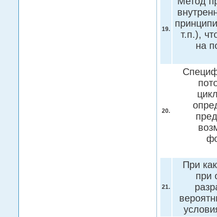
Метод п
внутренн
принципи
19.
т.п.), 
на п
Специфи
пот
цикл
опред
20.
пред
воз
фо
При ка
при 
разр
21.
вероятн
услови