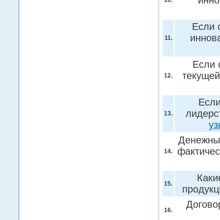
инно
10.
Если 
иннов
11.
Если 
текущей
12.
Если
лидерст
13.
уз
Денежный
фактичес
14.
Каки
15.
продукц
Догово
16.