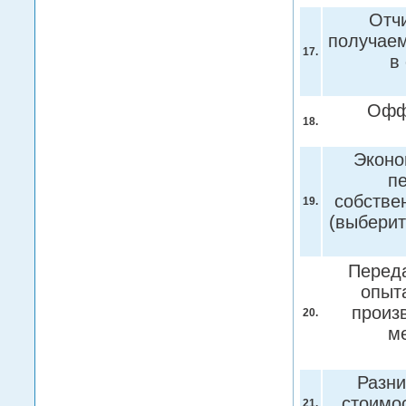
Отч
получаем
17.
в
Офф
18.
Эконо
п
собстве
19.
(выберит
Переда
опыт
произ
20.
м
Разни
стоимо
21.