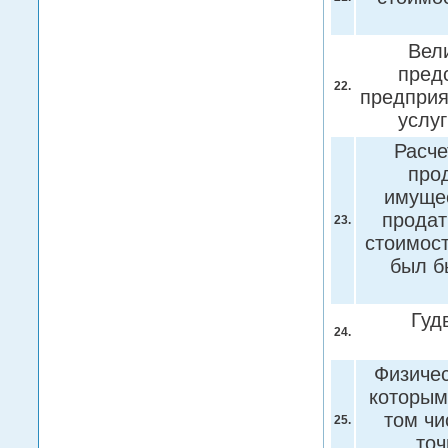
Вел
пред
22.
предприя
услу
Расче
про
имущес
продат
23.
стоимост
был б
Гуд
24.
Физичес
которым
том чи
25.
точ