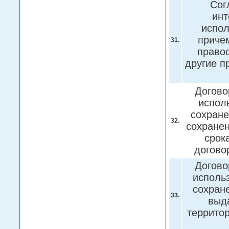
Сог
инт
испол
приче
31.
право
другие 
Догово
испол
сохране
32.
сохранен
срок
догово
Догово
исполь
сохран
33.
выда
террито