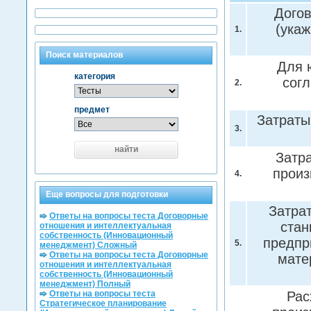
Догов
(ука
1.
Поиск материалов
Для 
категория
согл
2.
предмет
Затраты
3.
найти
Затра
произ
4.
Еще вопросы для подготовки
Затрат
Ответы на вопросы теста Договорные
стан
отношения и интеллектуальная
собственность (Инновационный
предпр
5.
менеджмент) Сложный
Ответы на вопросы теста Договорные
мате
отношения и интеллектуальная
собственность (Инновационный
менеджмент) Полный
Ответы на вопросы теста
Рас
Стратегическое планирование