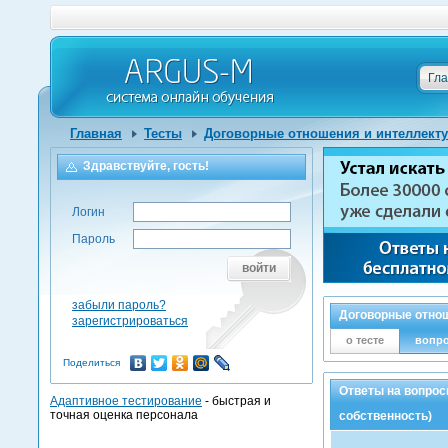
Гл
Главная
Тесты
Договорные отношения и интеллекту
Здравствуйте, гость!
Логин
Пароль
войти
забыли пароль?
Договорные отнош
зарегистрироваться
о тесте
вопр
Поделиться
Ответы на вопрос
Адаптивное тестирование
- быстрая и
точная оценка персонала
собственность)