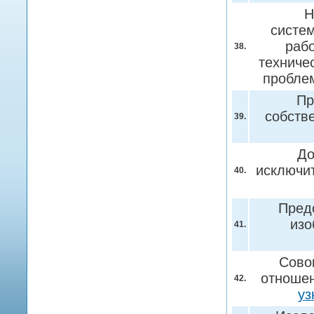
Н
систе
рабо
38.
техниче
пробл
Пр
собств
39.
До
исключи
40.
Пред
изо
41.
Сово
отношен
42.
уз