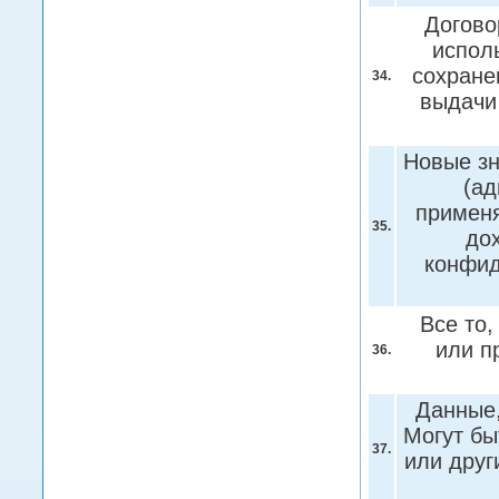
Догово
испол
сохране
34.
выдачи
Новые зн
(ад
применя
35.
дох
конфи
Все то,
или п
36.
Данные,
Могут бы
37.
или друг