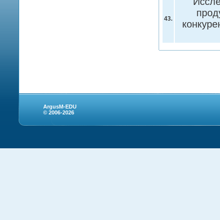
Иссле
прод
43.
конкуре
ArgusM-EDU
© 2006-2026