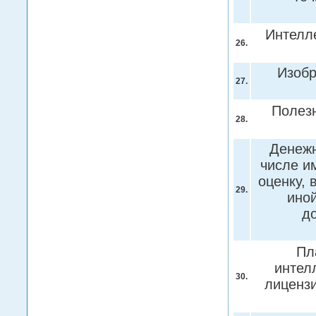
Интелл
26.
Изоб
27.
Полез
28.
Денежн
числе и
оценку, 
29.
иной
д
Пл
интел
30.
лиценз