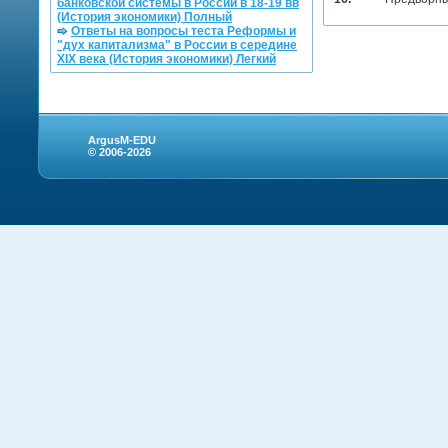
банковской системы в России в 18-19 вв
(История экономики) Полный
Ответы на вопросы теста Реформы и
"дух капитализма" в России в середине
XIX века (История экономики) Легкий
ArgusM-EDU
© 2006-2026