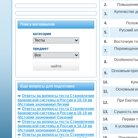
2.
Повышение 
Купечество д
3.
4.
Положе
Поиск материалов
Русский хл
5.
категория
6.
Восточную то
предмет
Перемещение 
7.
Особенностью
8.
найти
Основным преп
9.
10.
Куп
Еще вопросы для подготовки
Основным ис
11.
Ответы на вопросы теста Становление
банковской системы в России в 18-19 вв
При Екатери
12.
(История экономики) Легкий
Ответы на вопросы теста Становление
13.
Сущность зем
банковской системы в России в 18-19 вв
(История экономики) Средний
14.
Первая т
Ответы на вопросы теста Становление
банковской системы в России в 18-19 вв
К условиям 
15.
(История экономики) Сложный
Ответы на вопросы теста Становление
16.
Предворны