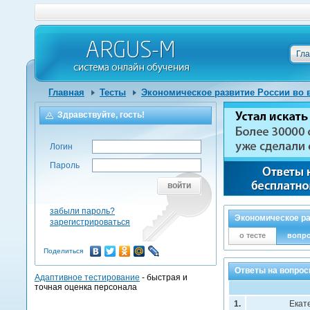
Гл
Главная
Тесты
Экономическое развитие России во в
Здравствуйте, гость!
Логин
Пароль
войти
забыли пароль?
Экономическое ра
зарегистрироваться
о тесте
вопр
Поделиться
Ответы на вопрос
Адаптивное тестирование
- быстрая и
точная оценка персонала
1.
Екат