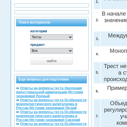
1.
В начале
значение
2.
Поиск материалов
категория
Междун
3.
предмет
Моноп
4.
найти
Трест не
а с
5.
происхо
Еще вопросы для подготовки
Пример
Ответы на вопросы теста Эволюция
6.
индустриальной цивилизации (История
экономики) Полный
Ответы на вопросы теста Особенности
Объед
монополистического капитализма в
России (История экономики) Легкий
регулир
Ответы на вопросы теста Особенности
уч
монополистического капитализма в
7.
России (История экономики) Средний
ком
Ответы на вопросы теста Особенности