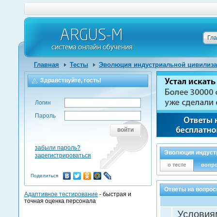
Гл
Главная
Тесты
Эволюция индустриальной цивилиза
Здравствуйте, гость!
Логин
Пароль
войти
забыли пароль?
Эволюция индустр
зарегистрироваться
о тесте
вопр
Поделиться
Ответы на вопрос
Адаптивное тестирование
- быстрая и
точная оценка персонала
Условия