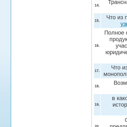
Трансн
14.
Что из 
15.
уз
Полное 
продук
уча
16.
юридиче
Что и
17.
монопо
Возм
18.
в как
исто
19.
предпр
20.