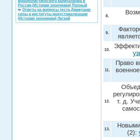
монополистического капитализма в
России (История экономики) Полный
Ответы на вопросы теста Движущие
Возм
силы и институты индустриализации
8.
(История экономики) Легкий
Фактор
9.
являет
Эффекти
10.
уз
Право в
военное
11.
Объед
регулиро
т. д. У
12.
самос
Новыми
13.
(2):