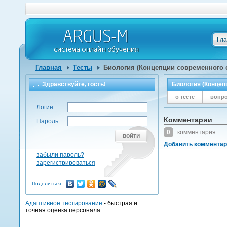
Гл
Главная
Тесты
Биология (Концепции современного 
Здравствуйте, гость!
Биология (Концеп
о тесте
вопр
Логин
Комментарии
Пароль
0
комментария
войти
Добавить коммента
забыли пароль?
зарегистрироваться
Поделиться
Адаптивное тестирование
- быстрая и
точная оценка персонала