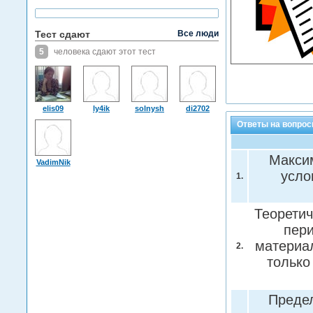
Тест сдают
Все люди
5
человека сдают этот тест
elis09
ly4ik
solnysh
di2702
Ответы на вопрос
Макси
VadimNik
усло
1.
Теоретич
пери
материал
2.
только
Предел