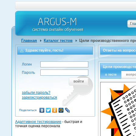
Гл
Главная
Каталог тестов
Цели производственного пр
Здравствуйте, гость!
Ответы на
вопрос
Логин
Цели производств
Пароль
о тесте
вопр
войти
забыли пароль?
зарегистрироваться
Поделиться
Адаптивное тестирование
- быстрая и
точная оценка персонала