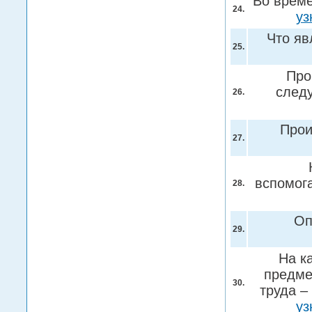
Во време
24.
уз
Что яв
25.
Про
след
26.
Прои
27.
вспомог
28.
Оп
29.
На к
предме
30.
труда –
уз