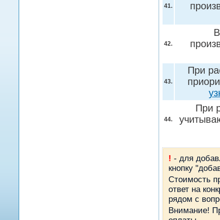
произв
41.
В
произв
42.
При ра
приори
43.
уз
При 
учитываю
44.
!
- для добав
кнопку "доба
Стоимость пр
ответ на кон
рядом с вопр
Внимание! П