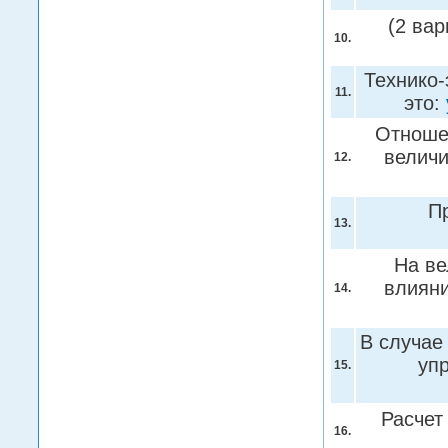
(2 вар
10.
Технико-
11.
это:
Отношен
величи
12.
П
13.
На ве
влиян
14.
В случае
уп
15.
Расчет
16.