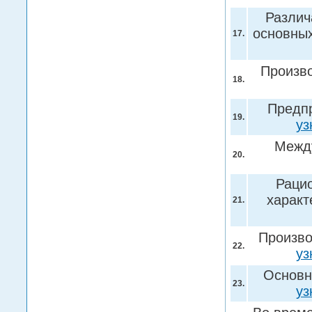
Различ
основных
17.
Произво
18.
Предп
19.
уз
Между
20.
Раци
характ
21.
Произво
22.
уз
Основн
23.
уз