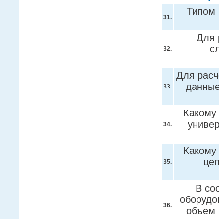
Типом 
31.
Для 
с
32.
Для расч
данные
33.
Какому 
униве
34.
Какому 
цеп
35.
В со
оборудо
36.
объем 