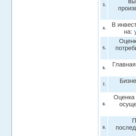
вы
3.
произ
В инвес
4.
на:
Оценк
потреб
5.
Главная
6.
Бизне
7.
Оценка 
осуще
8.
П
послед
9.