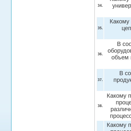
униве
34.
Какому 
цеп
35.
В со
оборудо
36.
объем 
В с
проду
37.
Какому 
проце
38.
различн
процес
Какому 