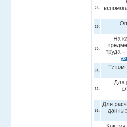
вспомог
28.
Оп
29.
На к
предме
30.
труда –
уз
Типом 
31.
Для 
с
32.
Для расч
данные
33.
Какому 