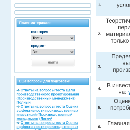
усло
1.
Теоретич
Поиск материалов
пери
категория
материал
2.
только
предмет
Предел
вы
найти
3.
произ
Еще вопросы для подготовки
В инвес
4.
Ответы на вопросы теста Цели
на:
производственного проектирования
(Производственный менеджмент)
Оценк
Полный
Ответы на вопросы теста Оценка
потреб
5.
эффективности производственных
инвестиций (Производственный
менеджмент) Легкий
Главная
Ответы на вопросы теста Оценка
эффективности производственных
6.