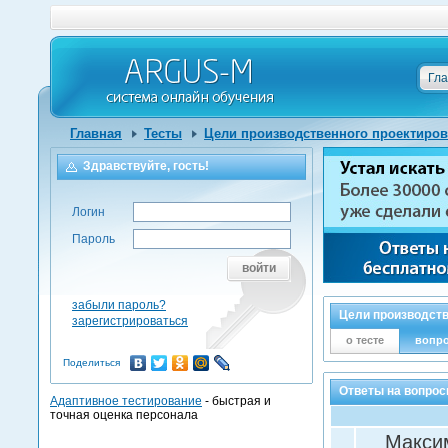
Гл
Главная
Тесты
Цели производственного проектиро
Здравствуйте, гость!
Логин
Пароль
войти
забыли пароль?
Цели производст
зарегистрироваться
о тесте
вопр
Поделиться
Ответы на вопрос
Адаптивное тестирование
- быстрая и
точная оценка персонала
Макси