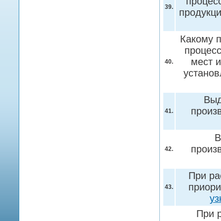
процес
39.
продукци
Какому 
процесс
мест 
40.
установ
Выд
произв
41.
В
произв
42.
При ра
приори
43.
уз
При 