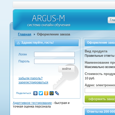
Гл
Главная
Оформление заказа
Здравствуйте, гость!
Оформление зака
Вид продукта
Логин
Правильные ответы 
Пароль
Наименование пр
Максимально возмож
войти
Стоимость проду
забыли пароль?
10 руб.
зарегистрироваться
Адрес электронн
Поделиться
оформить зака
Адаптивное тестирование
- быстрая и
точная оценка персонала
Ответы на
200 00