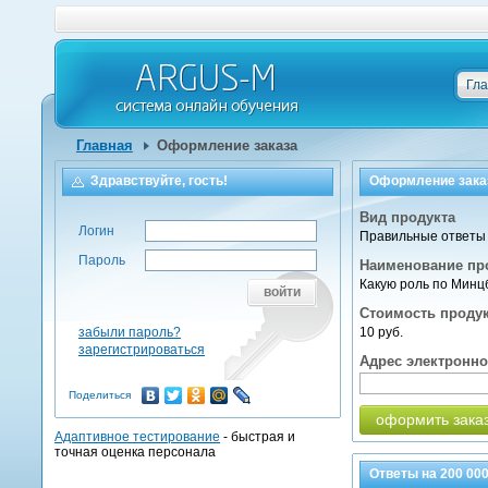
Гл
Главная
Оформление заказа
Здравствуйте, гость!
Оформление зака
Вид продукта
Логин
Правильные ответы 
Пароль
Наименование пр
Какую роль по Минц
войти
Стоимость проду
забыли пароль?
10 руб.
зарегистрироваться
Адрес электронн
Поделиться
оформить зака
Адаптивное тестирование
- быстрая и
точная оценка персонала
Ответы на
200 00