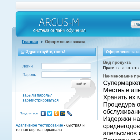
Гл
Главная
Оформление заказа
Здравствуйте, гость!
Оформление зака
Вид продукта
Логин
Правильные ответы 
Пароль
Наименование пр
Супермаркет
войти
Местные апе
забыли пароль?
Хранить их 
зарегистрироваться
Процедура о
обслуживани
Поделиться
Издержки на
среднегодов
Адаптивное тестирование
- быстрая и
точная оценка персонала
апельсинов 