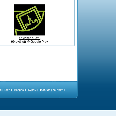
Хочу все знать
99 рублей @ Google Play
ая
|
Тесты
|
Вопросы
|
Курсы
|
Правила
|
Контакты