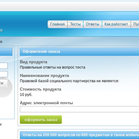
Главная
Тесты
Ответы
Как работает
Пу
а
Оформление заказа
Вид продукта
Правильные ответы на вопрос теста
Наименование продукта
Правовой базой социального партнерства не является:
ти
Стоимость продукта
10 руб.
Адрес электронной почты
оформить заказ
и
Ответы на
200 000
вопросов по
600 предметам
в твоем мобил