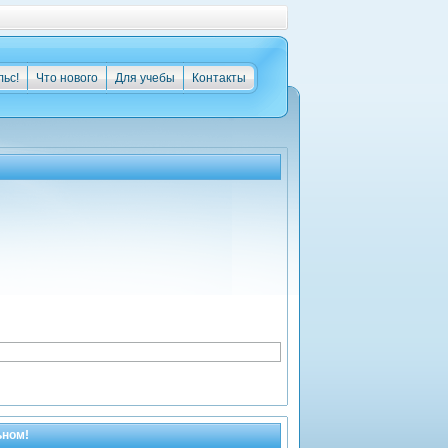
льс!
Что нового
Для учебы
Контакты
ьном!