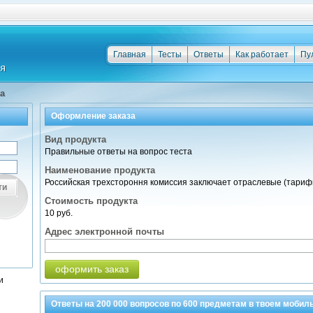
Главная
Тесты
Ответы
Как работает
Пу
а
Оформление заказа
Вид продукта
Правильные ответы на вопрос теста
Наименование продукта
Российская трехстороння комиссия заключает отраслевые (тариф
ти
Стоимость продукта
10 руб.
Адрес электронной почты
оформить заказ
и
Ответы на
200 000
вопросов по
600 предметам
в твоем мобил