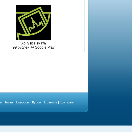
Хочу все знать
99 рублей @ Google Play
ая
|
Тесты
|
Вопросы
|
Курсы
|
Правила
|
Контакты