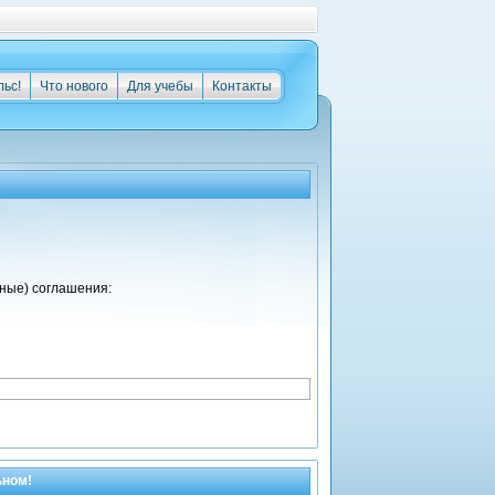
льс!
Что нового
Для учебы
Контакты
ные) соглашения:
ьном!