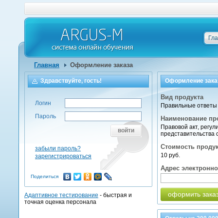
Гл
Главная
Оформление заказа
Здравствуйте, гость!
Оформление зака
Вид продукта
Логин
Правильные ответы 
Пароль
Наименование пр
Правовой акт, регу
войти
представительства 
Стоимость проду
забыли пароль?
10 руб.
зарегистрироваться
Адрес электронн
Поделиться
оформить зака
Адаптивное тестирование
- быстрая и
точная оценка персонала