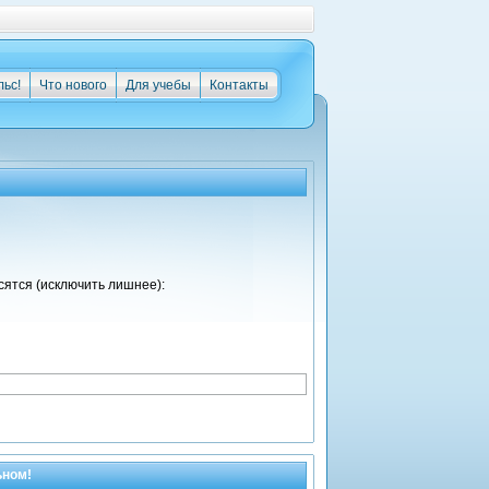
льс!
Что нового
Для учебы
Контакты
сятся (исключить лишнее):
ьном!