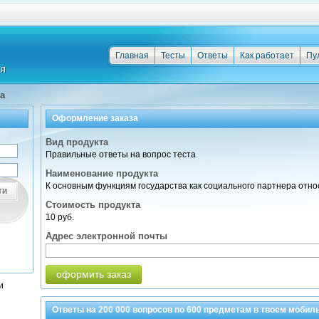
Главная
Тесты
Ответы
Как работает
Пу
а
Оформление заказа
Вид продукта
Правильные ответы на вопрос теста
Наименование продукта
К основным функциям государства как социального партнера отно
ти
Стоимость продукта
10 руб.
Адрес электронной почты
оформить заказ
и
Ответы на
200 000
вопросов по
600 предметам
в твоем мобил