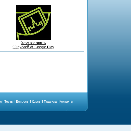
Хочу все знать
99 рублей @ Google Play
ая
|
Тесты
|
Вопросы
|
Курсы
|
Правила
|
Контакты