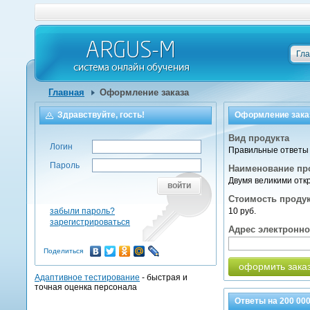
Гл
Главная
Оформление заказа
Здравствуйте, гость!
Оформление зака
Вид продукта
Логин
Правильные ответы 
Пароль
Наименование пр
Двумя великими откр
войти
Стоимость проду
забыли пароль?
10 руб.
зарегистрироваться
Адрес электронн
Поделиться
оформить зака
Адаптивное тестирование
- быстрая и
точная оценка персонала
Ответы на
200 00