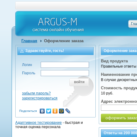
Гл
Главная
Оформление заказа
Здравствуйте, гость!
Оформление зака
Вид продукта
Логин
Правильные ответы 
Пароль
Наименование пр
В случае дискретны
войти
Стоимость проду
забыли пароль?
10 руб.
зарегистрироваться
Адрес электронн
Поделиться
оформить зака
Адаптивное тестирование
- быстрая и
точная оценка персонала
Ответы на
200 00