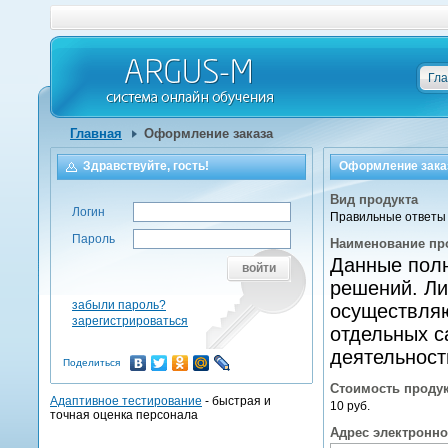
Гл
Главная
Оформление заказа
Здравствуйте, гость!
Оформление зака
Вид продукта
Логин
Правильные ответы 
Пароль
Наименование пр
Данные полн
войти
решений. Ли
забыли пароль?
осуществляю
зарегистрироваться
отдельных с
деятельност
Поделиться
Стоимость проду
Адаптивное тестирование
- быстрая и
10 руб.
точная оценка персонала
Адрес электронн