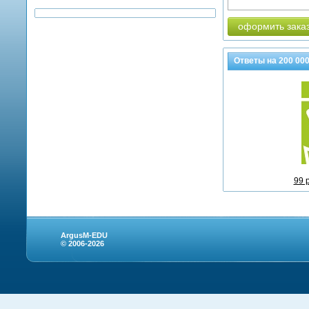
оформить зака
Ответы на
200 00
99 
ArgusM-EDU
© 2006-2026