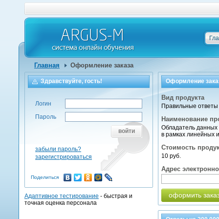
Гл
Главная
Оформление заказа
Здравствуйте, гость!
Оформление зака
Вид продукта
Логин
Правильные ответы 
Пароль
Наименование пр
Обладатель данных 
войти
в рамках линейных 
Стоимость проду
забыли пароль?
10 руб.
зарегистрироваться
Адрес электронн
Поделиться
оформить зака
Адаптивное тестирование
- быстрая и
точная оценка персонала