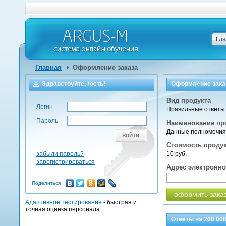
Гл
Главная
Оформление заказа
Здравствуйте, гость!
Оформление зака
Вид продукта
Логин
Правильные ответы 
Пароль
Наименование пр
Данные полномочия 
войти
Стоимость проду
забыли пароль?
10 руб.
зарегистрироваться
Адрес электронн
Поделиться
оформить зака
Адаптивное тестирование
- быстрая и
точная оценка персонала
Ответы на
200 00