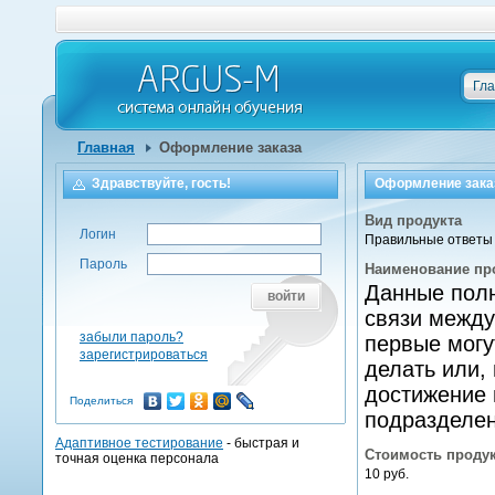
Гл
Главная
Оформление заказа
Здравствуйте, гость!
Оформление зака
Вид продукта
Логин
Правильные ответы 
Пароль
Наименование пр
Данные пол
войти
связи между
забыли пароль?
первые могу
зарегистрироваться
делать или, 
достижение 
Поделиться
подразделе
Адаптивное тестирование
- быстрая и
Стоимость проду
точная оценка персонала
10 руб.