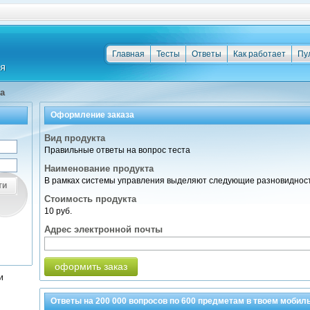
Главная
Тесты
Ответы
Как работает
Пу
а
Оформление заказа
Вид продукта
Правильные ответы на вопрос теста
Наименование продукта
В рамках системы управления выделяют следующие разновидност
ти
Стоимость продукта
10 руб.
Адрес электронной почты
оформить заказ
и
Ответы на
200 000
вопросов по
600 предметам
в твоем мобил