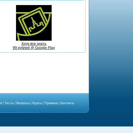
Хочу все знать
99 рублей @ Google Play
ая
|
Тесты
|
Вопросы
|
Курсы
|
Правила
|
Контакты