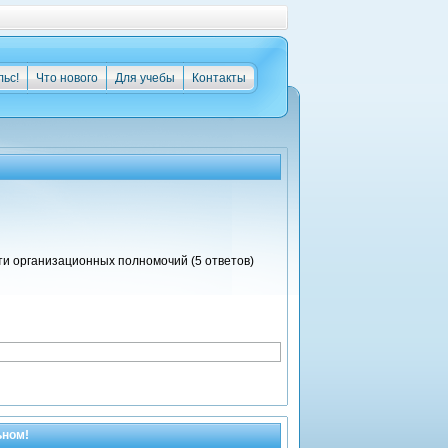
льс!
Что нового
Для учебы
Контакты
и организационных полномочий (5 ответов)
ьном!