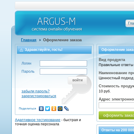
Гл
Главная
Оформление заказа
Здравствуйте, гость!
Оформление зака
Вид продукта
Логин
Правильные ответы 
Пароль
Наименование пр
Ценностный подход 
войти
Стоимость проду
забыли пароль?
10 руб.
зарегистрироваться
Адрес электронн
Поделиться
оформить зака
Адаптивное тестирование
- быстрая и
точная оценка персонала
Ответы на
200 00