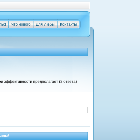
льс!
Что нового
Для учебы
Контакты
й эффективности предполагает (2 ответа)
ьном!