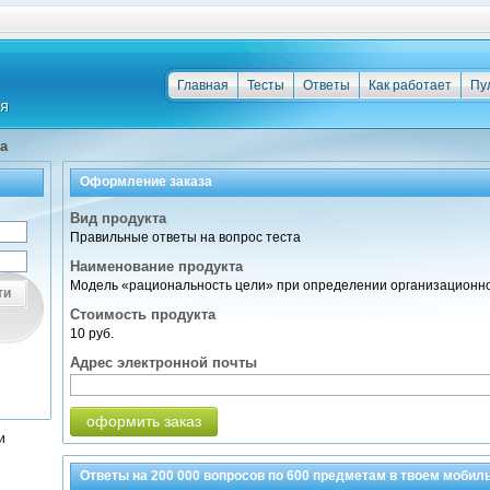
Главная
Тесты
Ответы
Как работает
Пу
а
Оформление заказа
Вид продукта
Правильные ответы на вопрос теста
Наименование продукта
Модель «рациональность цели» при определении организационно
ти
Стоимость продукта
10 руб.
Адрес электронной почты
оформить заказ
и
Ответы на
200 000
вопросов по
600 предметам
в твоем мобил