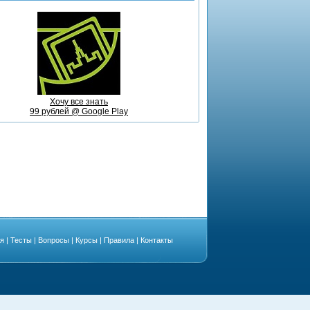
Хочу все знать
99 рублей @ Google Play
ая
|
Тесты
|
Вопросы
|
Курсы
|
Правила
|
Контакты