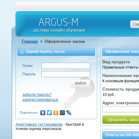
Гл
Главная
Оформление заказа
Здравствуйте, гость!
Оформление зака
Вид продукта
Логин
Правильные ответы 
Пароль
Наименование пр
К основным функци
войти
Стоимость проду
забыли пароль?
10 руб.
зарегистрироваться
Адрес электронн
Поделиться
оформить зака
Адаптивное тестирование
- быстрая и
точная оценка персонала
Ответы на
200 00